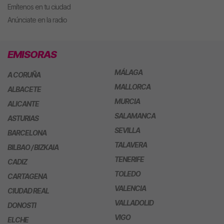
Emítenos en tu ciudad
Anúnciate en la radio
EMISORAS
MÁLAGA
A CORUÑA
MALLORCA
ALBACETE
MURCIA
ALICANTE
SALAMANCA
ASTURIAS
SEVILLA
BARCELONA
TALAVERA
BILBAO / BIZKAIA
TENERIFE
CADIZ
TOLEDO
CARTAGENA
VALENCIA
CIUDAD REAL
VALLADOLID
DONOSTI
VIGO
ELCHE