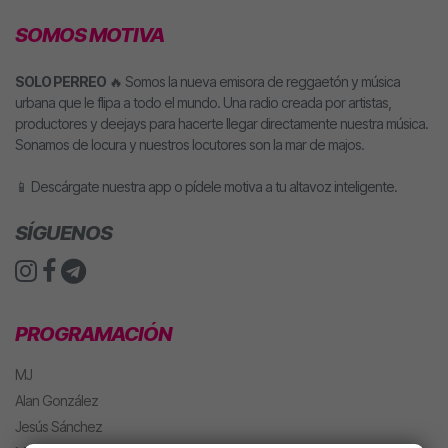
SOMOS MOTIVA
SOLO PERREO
🔥 Somos la nueva emisora de reggaetón y música
urbana que le flipa a todo el mundo. Una radio creada por artistas,
productores y deejays para hacerte llegar directamente nuestra música.
Sonamos de locura y nuestros locutores son la mar de majos.
📱 Descárgate nuestra app o pídele motiva a tu altavoz inteligente.
SÍGUENOS
PROGRAMACIÓN
MJ
Alan González
Jesús Sánchez