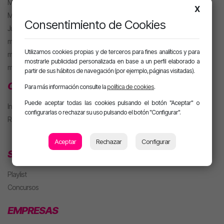
Mel Pescuezo
X
Manu Rubio
Consentimiento de Cookies
Juanma Arriaza
motiva HOT
Utilizamos cookies propias y de terceros para fines analíticos y para
motiva PARTY con Alan
mostrarle publicidad personalizada en base a un perfil elaborado a
m. PARTY Extended
partir de sus hábitos de navegación (por ejemplo, páginas visitadas).
CLUB MOTIVA
Para más información consulte la
política de cookies
.
Puede aceptar todas las cookies pulsando el botón "Aceptar" o
Iniciar sesión
configurarlas o rechazar su uso pulsando el botón "Configurar".
Regístrate
Aceptar
Rechazar
Configurar
SECCIONES
Playlist
Concursos
EMPRESAS