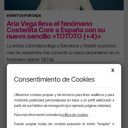
EVENTOS PORTADA
Aria Vega lleva el fenómeno
Costeñita Core a España con su
nuevo sencillo «TOTOTO (+4)»
La artista colombiana llega a Barcelona y Madrid el próximo
mes de septiembre tras convertir su nuevo lanzamiento en un
fenómeno viral en TikTok.
X
Consentimiento de Cookies
Utilizamos cookies propias y de terceros para fines analíticos y para
mostrarle publicidad personalizada en base a un perfil elaborado a
partir de sus hábitos de navegación (por ejemplo, páginas visitadas).
Para más información consulte la
política de cookies
.
Puede aceptar todas las cookies pulsando el botón "Aceptar" o