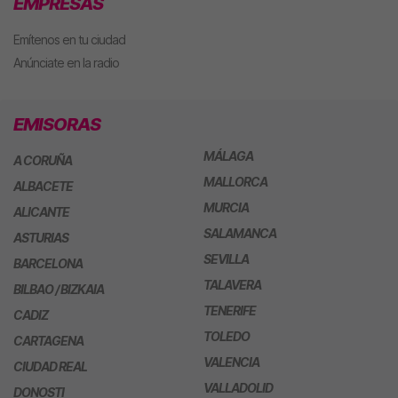
EMPRESAS
Emítenos en tu ciudad
Anúnciate en la radio
EMISORAS
MÁLAGA
A CORUÑA
MALLORCA
ALBACETE
MURCIA
ALICANTE
SALAMANCA
ASTURIAS
SEVILLA
BARCELONA
TALAVERA
BILBAO / BIZKAIA
TENERIFE
CADIZ
TOLEDO
CARTAGENA
VALENCIA
CIUDAD REAL
VALLADOLID
DONOSTI