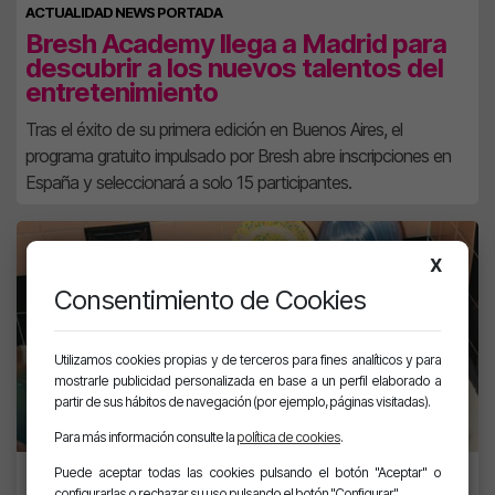
ACTUALIDAD NEWS PORTADA
Bresh Academy llega a Madrid para
descubrir a los nuevos talentos del
entretenimiento
Tras el éxito de su primera edición en Buenos Aires, el
programa gratuito impulsado por Bresh abre inscripciones en
España y seleccionará a solo 15 participantes.
X
Consentimiento de Cookies
Utilizamos cookies propias y de terceros para fines analíticos y para
mostrarle publicidad personalizada en base a un perfil elaborado a
partir de sus hábitos de navegación (por ejemplo, páginas visitadas).
Para más información consulte la
política de cookies
.
LANZAMIENTOS PORTADA
Puede aceptar todas las cookies pulsando el botón "Aceptar" o
configurarlas o rechazar su uso pulsando el botón "Configurar".