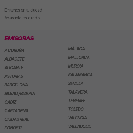
Emítenos en tu ciudad
Anúnciate en la radio
EMISORAS
MÁLAGA
A CORUÑA
MALLORCA
ALBACETE
MURCIA
ALICANTE
SALAMANCA
ASTURIAS
SEVILLA
BARCELONA
TALAVERA
BILBAO / BIZKAIA
TENERIFE
CADIZ
TOLEDO
CARTAGENA
VALENCIA
CIUDAD REAL
VALLADOLID
DONOSTI