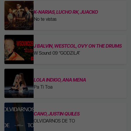
K-NARIAS, LUCHO RK, JUACKO
No te vistas
J BALVIN, WESTCOL, OVY ON THE DRUMS
W Sound 09 “GODZILA”
LOLA INDIGO, ANA MENA
Pa Ti Toa
CANO, JUSTIN QUILES
OLVIDARNOS DE TO