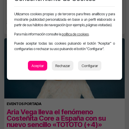
verano
Tras conquistar Europa, Ozuna presenta una colaboración
Utilizamos cookies propias y de terceros para fines analíticos y para
mostrarle publicidad personalizada en base a un perfil elaborado a
junto a Omar Courtz que mezcla sensualidad, fiesta y el
partir de sus hábitos de navegación (por ejemplo, páginas visitadas).
inconfundible sonido de Puerto Rico.
Para más información consulte la
política de cookies
.
Puede aceptar todas las cookies pulsando el botón "Aceptar" o
configurarlas o rechazar su uso pulsando el botón "Configurar".
Aceptar
Rechazar
Configurar
EVENTOS PORTADA
Aria Vega lleva el fenómeno
Costeñita Core a España con su
nuevo sencillo «TOTOTO (+4)»