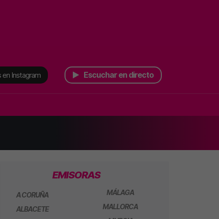
Escuchar en directo
 en Instagram
EMISORAS
MÁLAGA
A CORUÑA
MALLORCA
ALBACETE