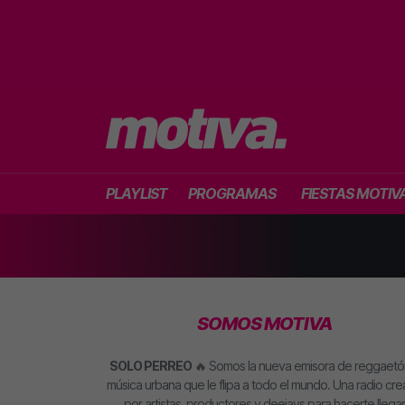
PLAYLIST
PROGRAMAS
FIESTAS MOTIV
SOMOS MOTIVA
SOLO PERREO
🔥 Somos la nueva emisora de reggaetó
música urbana que le flipa a todo el mundo. Una radio cr
por artistas, productores y deejays para hacerte llegar