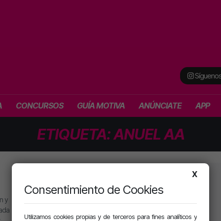
Síguenos
A
CONCURSOS
GUÍA MOTIVA
ANÚNCIATE
APP
ETIQUETA:
ANUEL AA
X
PROGRAMACIÓN
SECCIONES
Consentimiento de Cookies
MJ
Playlist
n y
Alan González
Concursos
eada
Utilizamos cookies propias y de terceros para fines analíticos y