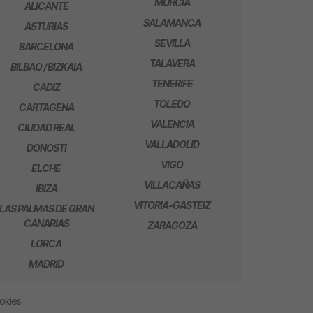
MURCIA
ALICANTE
SALAMANCA
ASTURIAS
SEVILLA
BARCELONA
TALAVERA
BILBAO / BIZKAIA
TENERIFE
CADIZ
TOLEDO
CARTAGENA
VALENCIA
CIUDAD REAL
VALLADOLID
DONOSTI
VIGO
ELCHE
VILLACAÑAS
IBIZA
VITORIA-GASTEIZ
LAS PALMAS DE GRAN
CANARIAS
ZARAGOZA
LORCA
MADRID
ookies