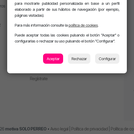
Jesús Sánchez
para mostrarle publicidad personalizada en base a un perfil
ros
EMPRESAS
Mel Pescuezo
elaborado a partir de sus hábitos de navegación (por ejemplo,
páginas visitadas).
Manu Rubio
Emítenos en tu ciudad
Juanma Arriaza
z
Para más información consulte la
política de cookies
.
Anúnciate en la radio
motiva HOT
Puede aceptar todas las cookies pulsando el botón "Aceptar" o
motiva PARTY con Alan
configurarlas o rechazar su uso pulsando el botón "Configurar".
m. PARTY Extended
CLUB MOTIVA
Aceptar
Rechazar
Configurar
Iniciar sesión
Regístrate
026
motiva
SOLO PERREO
•
Aviso legal
|
Política de privacidad
|
Política de c