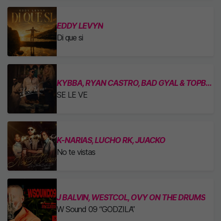
EDDY LEVYN
Di que si
KYBBA, RYAN CASTRO, BAD GYAL & TOPBOY
SE LE VE
K-NARIAS, LUCHO RK, JUACKO
No te vistas
J BALVIN, WESTCOL, OVY ON THE DRUMS
W Sound 09 “GODZILA”