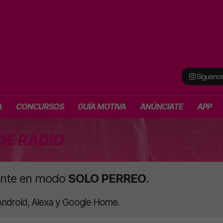
Síguenos
A
CONCURSOS
GUÍA MOTIVA
ANÚNCIATE
APP
DE RADIO
igente en modo
SOLO PERREO
.
 Android, Alexa y Google Home.