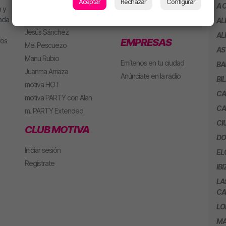
Aceptar
Rechazar
Configurar
MJ
Playlist
A 
 y
Alan González
Concursos
eada
AL
Jesús Sánchez
AL
ros
EMPRESAS
Mel Pescuezo
AS
Manu Rubio
Emítenos en tu ciudad
BA
Juanma Arriaza
Anúnciate en la radio
BI
motiva HOT
CA
motiva PARTY con Alan
CA
m. PARTY Extended
CI
CLUB MOTIVA
DO
Iniciar sesión
EL
Regístrate
IBI
LA
CA
LO
MA