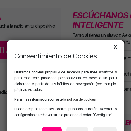
ESCÚCHANOS 
A
INTELIGENTE
cucha la radio en tu dispositivo
Tanto si tienes un altavoz A
escucharnos siempre desde tu
X
Android
Consentimiento de Cookies
«¡Alexa, reproduce m
Utilizamos cookies propias y de terceros para fines analíticos y
«OK Google, escucha
para mostrarle publicidad personalizada en base a un perfil
elaborado a partir de sus hábitos de navegación (por ejemplo,
«Oye, Siri: escuchar
páginas visitadas).
adioBox
con la mejor calidad de
Para más información consulte la
política de cookies
.
Puede aceptar todas las cookies pulsando el botón "Aceptar" o
configurarlas o rechazar su uso pulsando el botón "Configurar".
PROGRAMACIÓN
SECCIONES
E