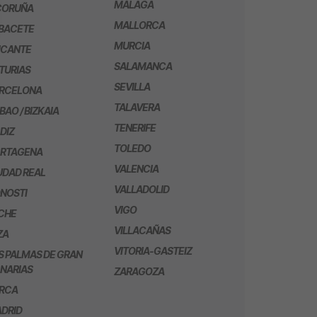
MÁLAGA
CORUÑA
MALLORCA
BACETE
MURCIA
ICANTE
SALAMANCA
TURIAS
SEVILLA
RCELONA
TALAVERA
LBAO / BIZKAIA
TENERIFE
DIZ
TOLEDO
RTAGENA
VALENCIA
UDAD REAL
VALLADOLID
NOSTI
VIGO
CHE
VILLACAÑAS
ZA
VITORIA-GASTEIZ
S PALMAS DE GRAN
NARIAS
ZARAGOZA
RCA
DRID