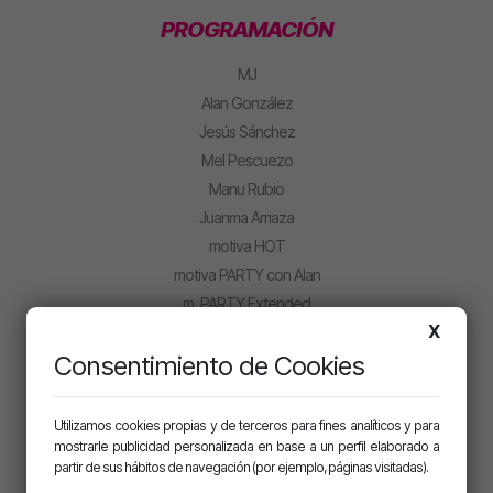
PROGRAMACIÓN
MJ
Alan González
Jesús Sánchez
Mel Pescuezo
Manu Rubio
Juanma Arriaza
motiva HOT
motiva PARTY con Alan
m. PARTY Extended
X
CLUB MOTIVA
Consentimiento de Cookies
Iniciar sesión
Regístrate
Utilizamos cookies propias y de terceros para fines analíticos y para
mostrarle publicidad personalizada en base a un perfil elaborado a
partir de sus hábitos de navegación (por ejemplo, páginas visitadas).