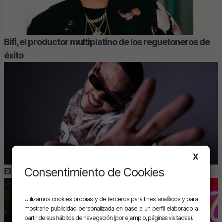
Bifi, el productor multiplatino de los reguetoneros de
éxito
X
Consentimiento de Cookies
El Milenario se abre en canal con “Te Fallé”
Utilizamos cookies propias y de terceros para fines analíticos y para
mostrarle publicidad personalizada en base a un perfil elaborado a
partir de sus hábitos de navegación (por ejemplo, páginas visitadas).