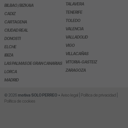
TALAVERA
BILBAO / BIZKAIA
TENERIFE
CADIZ
TOLEDO
CARTAGENA
VALENCIA
CIUDAD REAL
VALLADOLID
DONOSTI
VIGO
ELCHE
VILLACAÑAS
IBIZA
VITORIA-GASTEIZ
LAS PALMAS DE GRAN CANARIAS
ZARAGOZA
LORCA
MADRID
© 2026
motiva
SOLO PERREO
•
Aviso legal
|
Política de privacidad
|
Política de cookies