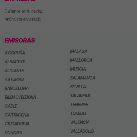
Emítenos en tu ciudad
Anúnciate en la radio
EMISORAS
MÁLAGA
A CORUÑA
MALLORCA
ALBACETE
MURCIA
ALICANTE
SALAMANCA
ASTURIAS
SEVILLA
BARCELONA
TALAVERA
BILBAO / BIZKAIA
TENERIFE
CADIZ
TOLEDO
CARTAGENA
VALENCIA
CIUDAD REAL
VALLADOLID
DONOSTI