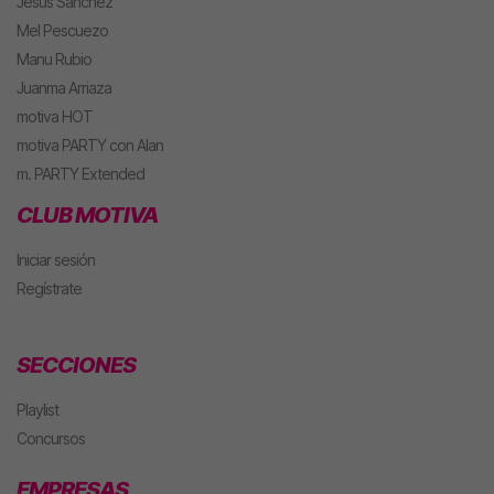
Jesús Sánchez
Mel Pescuezo
Manu Rubio
Juanma Arriaza
motiva HOT
motiva PARTY con Alan
m. PARTY Extended
CLUB MOTIVA
Iniciar sesión
Regístrate
SECCIONES
Playlist
Concursos
EMPRESAS