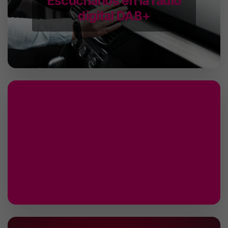
Escúchanos en la radio
digital DAB+
Anúnciate en la radio