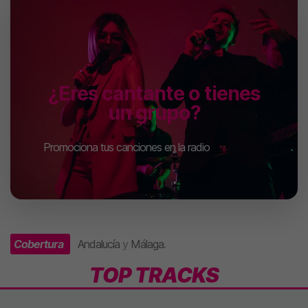
¿Eres cantante o tienes
un grupo?
Promociona tus canciones en la radio
Cobertura
Andalucía
y
Málaga
.
TOP TRACKS