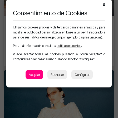
X
Consentimiento de Cookies
LANZAMIENTOS PORTADA
Ozuna y Omar Courtz unen fuerzas
Utilizamos cookies propias y de terceros para fines analíticos y para
en «ZIZI», el nuevo himno urbano del
mostrarle publicidad personalizada en base a un perfil elaborado a
partir de sus hábitos de navegación (por ejemplo, páginas visitadas).
verano
Para más información consulte la
política de cookies
.
Tras conquistar Europa, Ozuna presenta una colaboración
Puede aceptar todas las cookies pulsando el botón "Aceptar" o
junto a Omar Courtz que mezcla sensualidad, fiesta y el
configurarlas o rechazar su uso pulsando el botón "Configurar".
inconfundible sonido de Puerto Rico.
Aceptar
Rechazar
Configurar