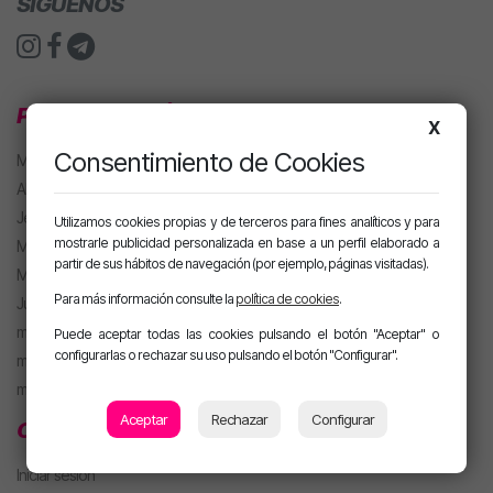
SÍGUENOS
PROGRAMACIÓN
X
Consentimiento de Cookies
MJ
Alan González
Jesús Sánchez
Utilizamos cookies propias y de terceros para fines analíticos y para
mostrarle publicidad personalizada en base a un perfil elaborado a
Mel Pescuezo
partir de sus hábitos de navegación (por ejemplo, páginas visitadas).
Manu Rubio
Para más información consulte la
política de cookies
.
Juanma Arriaza
motiva HOT
Puede aceptar todas las cookies pulsando el botón "Aceptar" o
configurarlas o rechazar su uso pulsando el botón "Configurar".
motiva PARTY con Alan
m. PARTY Extended
Aceptar
Rechazar
Configurar
CLUB MOTIVA
Iniciar sesión