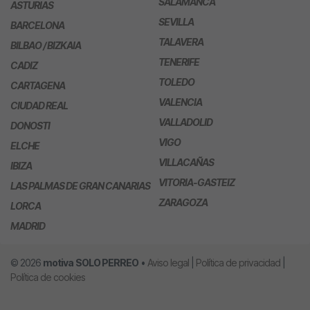
SALAMANCA
ASTURIAS
SEVILLA
BARCELONA
TALAVERA
BILBAO / BIZKAIA
TENERIFE
CADIZ
TOLEDO
CARTAGENA
VALENCIA
CIUDAD REAL
VALLADOLID
DONOSTI
VIGO
ELCHE
VILLACAÑAS
IBIZA
VITORIA-GASTEIZ
LAS PALMAS DE GRAN CANARIAS
ZARAGOZA
LORCA
MADRID
© 2026
motiva
SOLO PERREO
•
Aviso legal
|
Política de privacidad
|
Política de cookies