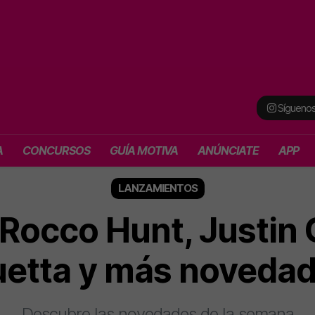
Síguenos
A
CONCURSOS
GUÍA MOTIVA
ANÚNCIATE
APP
LANZAMIENTOS
Rocco Hunt, Justin Q
etta y más noveda
Descubre las novedades de la semana