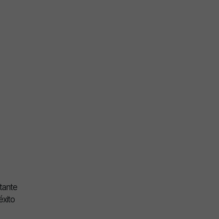
tante
éxito