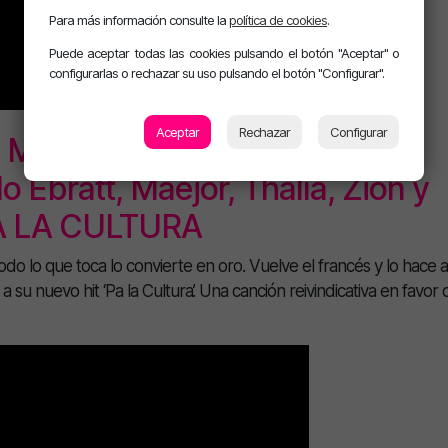
Para más información consulte la
política de cookies
.
Puede aceptar todas las cookies pulsando el botón "Aceptar" o
configurarlas o rechazar su uso pulsando el botón "Configurar".
Aceptar
Rechazar
Configurar
Mateo, Manuel Turizo, Sofía
o Ebratt, Maejor, Thalía, Zion y
PA LA CULTURA
do lo que toca lo convierte en oro. Vuelve el francés y lo hace a
 su nuevo hit ‘Pa la Cultura’. Una canción reivindicativa en favor 