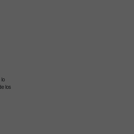
 lo
de los