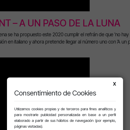
T – A UN PASO DE LA LUNA
 Mena se ha propuesto este 2020 cumplir el refrán de que ‘no hay
ersión en italiano y ahora pretende llegar al número uno con ‘A un 
X
Consentimiento de Cookies
Utilizamos cookies propias y de terceros para fines analíticos y
para mostrarle publicidad personalizada en base a un perfil
elaborado a partir de sus hábitos de navegación (por ejemplo,
páginas visitadas).