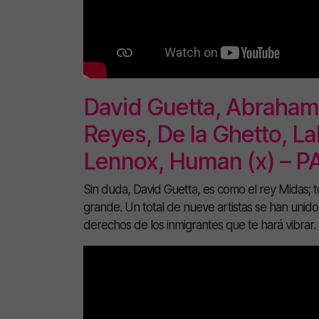
David Guetta, Abraham 
Reyes, De la Ghetto, Lal
Lennox, Human (x) – 
Sin duda, David Guetta, es como el rey Midas; to
grande. Un total de nueve artistas se han unido a
derechos de los inmigrantes que te hará vibrar.