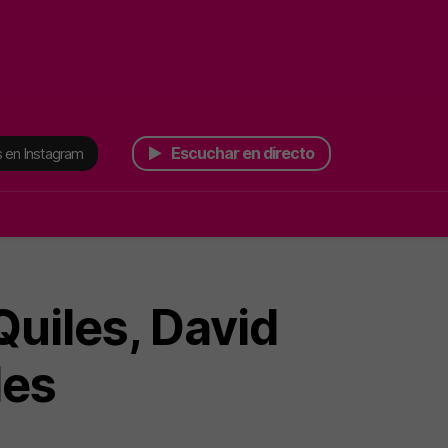
Escuchar en directo
 en Instagram
uiles, David
des