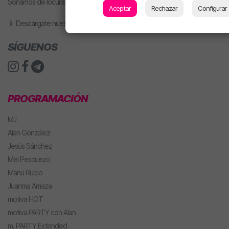
Sonamos de locura y nuestros locutores son la mar de majos.
Aceptar
Rechazar
Configurar
📱 Descárgate nuestra app o pídele motiva a tu altavoz inteligente.
SÍGUENOS
PROGRAMACIÓN
MJ
Alan González
Jesús Sánchez
Mel Pescuezo
Manu Rubio
Juanma Arriaza
motiva HOT
motiva PARTY con Alan
m. PARTY Extended