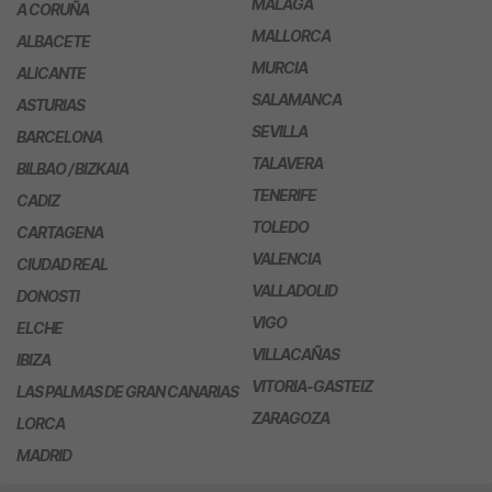
MÁLAGA
A CORUÑA
MALLORCA
ALBACETE
MURCIA
ALICANTE
SALAMANCA
ASTURIAS
SEVILLA
BARCELONA
TALAVERA
BILBAO / BIZKAIA
TENERIFE
CADIZ
TOLEDO
CARTAGENA
VALENCIA
CIUDAD REAL
VALLADOLID
DONOSTI
VIGO
ELCHE
VILLACAÑAS
IBIZA
VITORIA-GASTEIZ
LAS PALMAS DE GRAN CANARIAS
ZARAGOZA
LORCA
MADRID