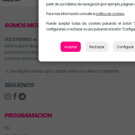
partir de sus hábitos de navegación (por ejemplo, páginas v
Para más información consulte la
política de cookies
.
Puede aceptar todas las cookies pulsando el botón "
SOMOS MOTIVA
configurarlas o rechazar su uso pulsando el botón "Configur
SOLO PERREO
🔥 Somos la nueva emisora de reggaetón y música
urbana que le flipa a todo el mundo. Una radio creada por artistas,
Aceptar
Rechazar
Configurar
productores y deejays para hacerte llegar directamente nuestra música.
Sonamos de locura y nuestros locutores son la mar de majos.
📱 Descárgate nuestra app o pídele motiva a tu altavoz inteligente.
SÍGUENOS
PROGRAMACIÓN
MJ