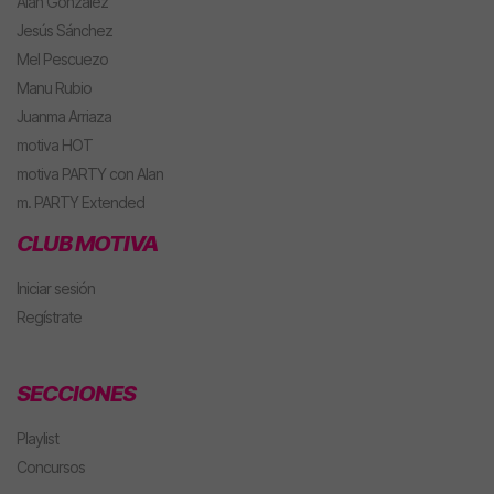
Alan González
Jesús Sánchez
Mel Pescuezo
Manu Rubio
Juanma Arriaza
motiva HOT
motiva PARTY con Alan
m. PARTY Extended
CLUB MOTIVA
Iniciar sesión
Regístrate
SECCIONES
Playlist
Concursos