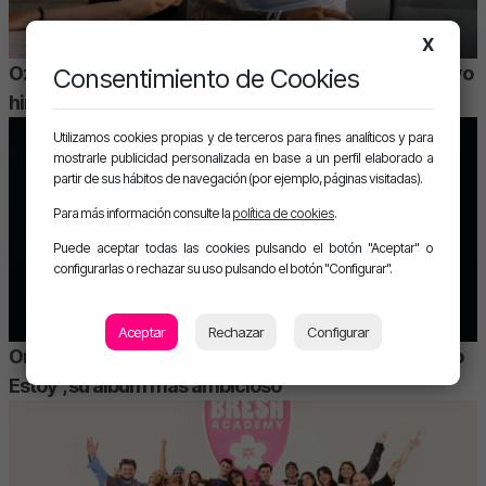
X
Ozuna y Omar Courtz unen fuerzas en «ZIZI», el nuevo
Consentimiento de Cookies
himno urbano del verano
Utilizamos cookies propias y de terceros para fines analíticos y para
mostrarle publicidad personalizada en base a un perfil elaborado a
partir de sus hábitos de navegación (por ejemplo, páginas visitadas).
Para más información consulte la
política de cookies
.
Puede aceptar todas las cookies pulsando el botón "Aceptar" o
configurarlas o rechazar su uso pulsando el botón "Configurar".
Aceptar
Rechazar
Configurar
Omar Courtz vive el momento con “Por Si Mañana No
Estoy”, su álbum más ambicioso