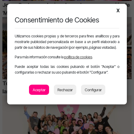
Joana Santos revoluciona las redes con su versión de
X
‘MAMII’
Consentimiento de Cookies
Utilizamos cookies propias y de terceros para fines analíticos y para
mostrarle publicidad personalizada en base a un perfil elaborado a
partir de sus hábitos de navegación (por ejemplo, páginas visitadas).
Para más información consulte la
política de cookies
.
Puede aceptar todas las cookies pulsando el botón "Aceptar" o
configurarlas o rechazar su uso pulsando el botón "Configurar".
Tomorrowland calienta motores con tres
Aceptar
Rechazar
Configurar
lanzamientos clave a solo unos días del festival