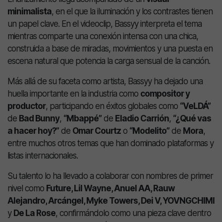
minimalista
, en el que la iluminación y los contrastes tienen
un papel clave. En el videoclip, Bassyy interpreta el tema
mientras comparte una conexión intensa con una chica,
construida a base de miradas, movimientos y una puesta en
escena natural que potencia la carga sensual de la canción.
Más allá de su faceta como artista, Bassyy ha dejado una
huella importante en la industria como
compositor y
productor
, participando en éxitos globales como
“VeLDÁ”
de
Bad Bunny
,
“Mbappé”
de
Eladio Carrión
,
“¿Qué vas
a hacer hoy?”
de
Omar Courtz
o
“Modelito”
de
Mora
,
entre muchos otros temas que han dominado plataformas y
listas internacionales.
Su talento lo ha llevado a colaborar con nombres de primer
nivel como
Future, Lil Wayne, Anuel AA, Rauw
Alejandro, Arcángel, Myke Towers, Dei V, YOVNGCHIMI
y
De La Rose
, confirmándolo como una pieza clave dentro