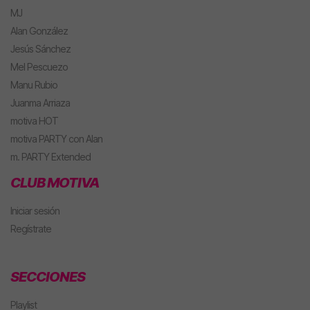
MJ
Alan González
Jesús Sánchez
Mel Pescuezo
Manu Rubio
Juanma Arriaza
motiva HOT
motiva PARTY con Alan
m. PARTY Extended
CLUB MOTIVA
Iniciar sesión
Regístrate
SECCIONES
Playlist