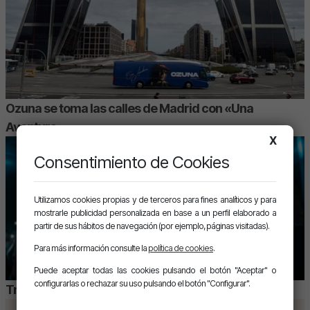
Ozuna se toma las calles de Madrid con «Una
Aventura»
X
Consentimiento de Cookies
Utilizamos cookies propias y de terceros para fines analíticos y para
mostrarle publicidad personalizada en base a un perfil elaborado a
partir de sus hábitos de navegación (por ejemplo, páginas visitadas).
Para más información consulte la
política de cookies
.
Puede aceptar todas las cookies pulsando el botón "Aceptar" o
configurarlas o rechazar su uso pulsando el botón "Configurar".
Trueno hace «sold out» en València