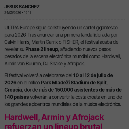
JESUS SANCHEZ
24/05/2626 • 16:11
ULTRA Europe
sigue construyendo un cartel gigantesco
para 2026. Tras anunciar una primera tanda liderada por
Calvin Harris, Martin Garrix o FISHER, el festival acaba de
revelar su
Phase 2 lineup
, añadiendo nuevos pesos
pesados de la escena electrónica mundial como
Hardwell
,
Armin van Buuren
,
DJ Snake
y
Afrojack
.
El festival volverá a celebrarse del
10 al 12 de julio de
2026
en el mítico
Park Mladeži Stadium de Split,
Croacia
, donde más de
150.000 asistentes de más de
140 países
volverán a convertir la costa croata en uno de
los grandes epicentros mundiales de la música electrónica.
Hardwell, Armin y Afrojack
refuerzan un lineup brutal