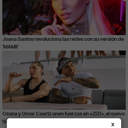
Joana Santos revoluciona las redes con su versión de
‘MAMII’
Ozuna y Omar Courtz unen fuerzas en «ZIZI», el nuevo
himno urbano del verano
X