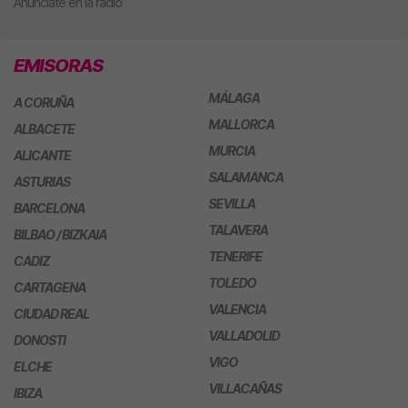
Anúnciate en la radio
EMISORAS
MÁLAGA
A CORUÑA
MALLORCA
ALBACETE
MURCIA
ALICANTE
SALAMANCA
ASTURIAS
SEVILLA
BARCELONA
TALAVERA
BILBAO / BIZKAIA
TENERIFE
CADIZ
TOLEDO
CARTAGENA
VALENCIA
CIUDAD REAL
VALLADOLID
DONOSTI
VIGO
ELCHE
VILLACAÑAS
IBIZA