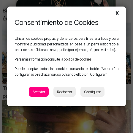
Bifi, el productor multiplatino de los reguetoneros de
X
éxito
Consentimiento de Cookies
Utilizamos cookies propias y de terceros para fines analíticos y para
mostrarle publicidad personalizada en base a un perfil elaborado a
partir de sus hábitos de navegación (por ejemplo, páginas visitadas).
Para más información consulte la
política de cookies
.
Puede aceptar todas las cookies pulsando el botón "Aceptar" o
configurarlas o rechazar su uso pulsando el botón "Configurar".
Tomorrowland 2026 baja el telón con otra edición
Aceptar
Rechazar
Configurar
para el recuerdo