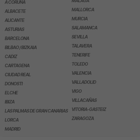
MÁLAGA
A CORUÑA
MALLORCA
ALBACETE
MURCIA
ALICANTE
SALAMANCA
ASTURIAS
SEVILLA
BARCELONA
TALAVERA
BILBAO / BIZKAIA
TENERIFE
CADIZ
TOLEDO
CARTAGENA
VALENCIA
CIUDAD REAL
VALLADOLID
DONOSTI
VIGO
ELCHE
VILLACAÑAS
IBIZA
VITORIA-GASTEIZ
LAS PALMAS DE GRAN CANARIAS
ZARAGOZA
LORCA
MADRID