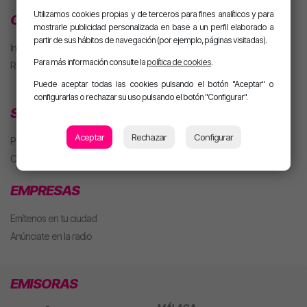
Utilizamos cookies propias y de terceros para fines analíticos y para
CLUB MOTIVA
mostrarle publicidad personalizada en base a un perfil elaborado a
partir de sus hábitos de navegación (por ejemplo, páginas visitadas).
Iniciar sesión
Para más información consulte la
política de cookies
.
Regístrate
Puede aceptar todas las cookies pulsando el botón "Aceptar" o
configurarlas o rechazar su uso pulsando el botón "Configurar".
SECCIONES
Aceptar
Rechazar
Configurar
Playlist
Concursos
EMPRESAS
Emítenos en tu ciudad
Anúnciate en la radio
EMISORAS