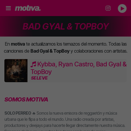
BAD GYAL & TOPBOY
En
motiva
te actualizamos los temazos del momento. Todas las
canciones de
Bad Gyal & TopBoy
y colaboraciones con artistas.
Kybba, Ryan Castro, Bad Gyal &
TopBoy
SE LE VE
SOMOS MOTIVA
SOLO PERREO
🔥 Somos la nueva emisora de reggaetón y música
urbana que le flipa a todo el mundo. Una radio creada por artistas,
productores y deejays para hacerte llegar directamente nuestra música.