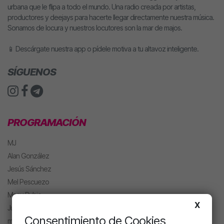
urbana que le flipa a todo el mundo. Una radio creada por artistas,
productores y deejays para hacerte llegar directamente nuestra música.
Sonamos de locura y nuestros locutores son la mar de majos.
📱 Descárgate nuestra app o pídele motiva a tu altavoz inteligente.
SÍGUENOS
PROGRAMACIÓN
MJ
Alan González
Jesús Sánchez
Mel Pescuezo
Manu Rubio
X
Juanma Arriaza
Consentimiento de Cookies
motiva HOT