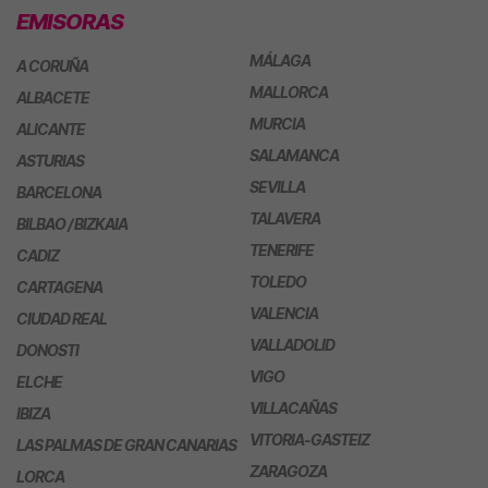
EMISORAS
MÁLAGA
A CORUÑA
MALLORCA
ALBACETE
MURCIA
ALICANTE
SALAMANCA
ASTURIAS
SEVILLA
BARCELONA
TALAVERA
BILBAO / BIZKAIA
TENERIFE
CADIZ
TOLEDO
CARTAGENA
VALENCIA
CIUDAD REAL
VALLADOLID
DONOSTI
VIGO
ELCHE
VILLACAÑAS
IBIZA
VITORIA-GASTEIZ
LAS PALMAS DE GRAN CANARIAS
ZARAGOZA
LORCA