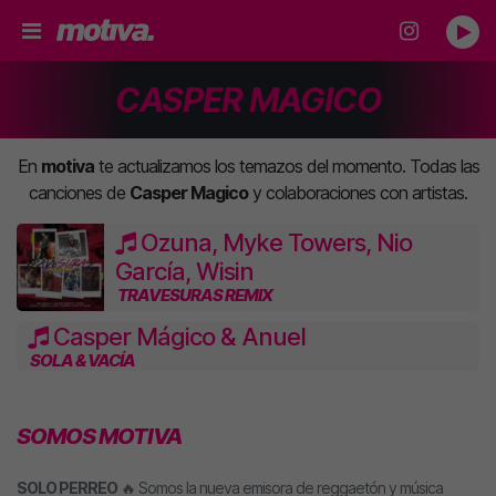
CASPER MAGICO
En
motiva
te actualizamos los temazos del momento. Todas las
canciones de
Casper Magico
y colaboraciones con artistas.
Ozuna, Myke Towers, Nio
García, Wisin
TRAVESURAS REMIX
Casper Mágico & Anuel
SOLA & VACÍA
SOMOS MOTIVA
SOLO PERREO
🔥 Somos la nueva emisora de reggaetón y música