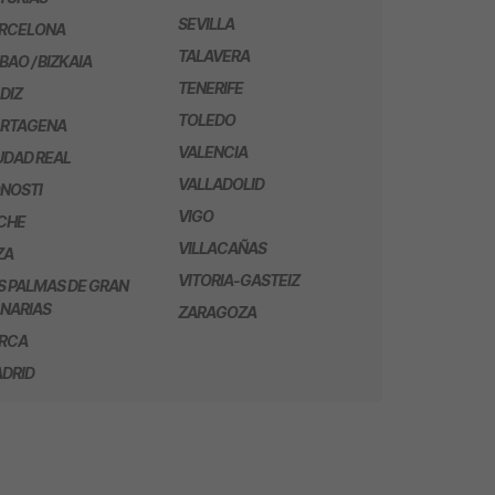
SEVILLA
RCELONA
TALAVERA
LBAO / BIZKAIA
TENERIFE
DIZ
TOLEDO
RTAGENA
VALENCIA
UDAD REAL
VALLADOLID
NOSTI
VIGO
CHE
VILLACAÑAS
ZA
VITORIA-GASTEIZ
S PALMAS DE GRAN
NARIAS
ZARAGOZA
RCA
DRID