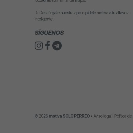
locutores son la mar de majos.
📱 Descárgate nuestra app o pídele motiva a tu altavoz
inteligente.
SÍGUENOS
© 2026
motiva
SOLO PERREO
•
Aviso legal
|
Política de