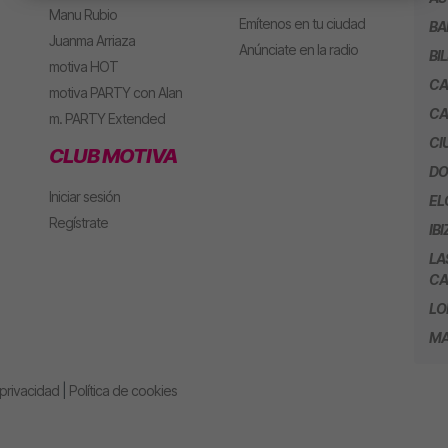
Manu Rubio
Emítenos en tu ciudad
BA
Juanma Arriaza
Anúnciate en la radio
BI
motiva HOT
CA
motiva PARTY con Alan
CA
m. PARTY Extended
CI
CLUB MOTIVA
DO
Iniciar sesión
EL
Regístrate
IBI
LA
CA
LO
MA
 privacidad
|
Política de cookies