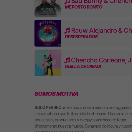
Bad Bunny & Chench
ME PORTO BONITO
Rauw Alejandro & Ch
DESESPERADOS
Chencho Corleone, 
GUILLA DE CREMA
SOMOS MOTIVA
SOLO PERREO
🔥 Somos la nueva emisora de reggaetón
música urbana que le flipa a todo el mundo. Una radio cr
por artistas, productores y deejays para hacerte llegar
directamente nuestra música. Sonamos de locura y nuest