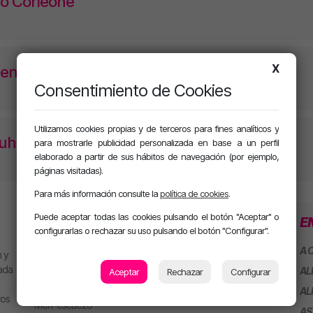
o Corleone
X
encho Corleone
Consentimiento de Cookies
Utilizamos cookies propias y de terceros para fines analíticos y
Juhn
para mostrarle publicidad personalizada en base a un perfil
elaborado a partir de sus hábitos de navegación (por ejemplo,
páginas visitadas).
Para más información consulte la
política de cookies
.
Puede aceptar todas las cookies pulsando el botón "Aceptar" o
PROGRAMACIÓN
SECCIONES
E
configurarlas o rechazar su uso pulsando el botón "Configurar".
MJ
Playlist
A 
 y
Alan González
Concursos
eada
AL
Aceptar
Rechazar
Configurar
Jesús Sánchez
AL
ros
EMPRESAS
Mel Pescuezo
AS