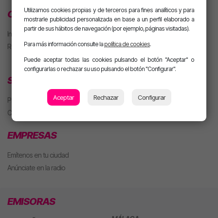
Utilizamos cookies propias y de terceros para fines analíticos y para
CLUB MOTIVA
mostrarle publicidad personalizada en base a un perfil elaborado a
partir de sus hábitos de navegación (por ejemplo, páginas visitadas).
Iniciar sesión
Para más información consulte la
política de cookies
.
Regístrate
Puede aceptar todas las cookies pulsando el botón "Aceptar" o
configurarlas o rechazar su uso pulsando el botón "Configurar".
SECCIONES
Aceptar
Rechazar
Configurar
Playlist
Concursos
EMPRESAS
Emítenos en tu ciudad
Anúnciate en la radio
EMISORAS