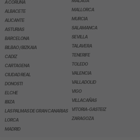
MÁLAGA
A CORUÑA
MALLORCA
ALBACETE
MURCIA
ALICANTE
SALAMANCA
ASTURIAS
SEVILLA
BARCELONA
TALAVERA
BILBAO / BIZKAIA
TENERIFE
CADIZ
TOLEDO
CARTAGENA
VALENCIA
CIUDAD REAL
VALLADOLID
DONOSTI
VIGO
ELCHE
VILLACAÑAS
IBIZA
VITORIA-GASTEIZ
LAS PALMAS DE GRAN CANARIAS
ZARAGOZA
LORCA
MADRID