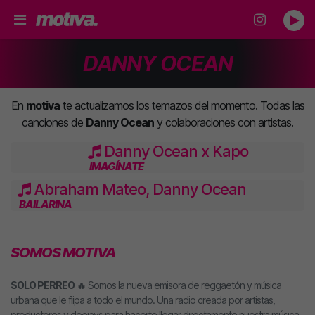
DANNY OCEAN
En
motiva
te actualizamos los temazos del momento. Todas las
canciones de
Danny Ocean
y colaboraciones con artistas.
Danny Ocean x Kapo
IMAGÍNATE
Abraham Mateo, Danny Ocean
BAILARINA
SOMOS MOTIVA
SOLO PERREO
🔥 Somos la nueva emisora de reggaetón y música
urbana que le flipa a todo el mundo. Una radio creada por artistas,
productores y deejays para hacerte llegar directamente nuestra música.