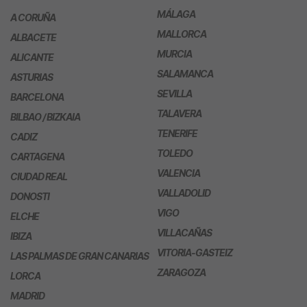
MÁLAGA
A CORUÑA
MALLORCA
ALBACETE
MURCIA
ALICANTE
SALAMANCA
ASTURIAS
SEVILLA
BARCELONA
TALAVERA
BILBAO / BIZKAIA
TENERIFE
CADIZ
TOLEDO
CARTAGENA
VALENCIA
CIUDAD REAL
VALLADOLID
DONOSTI
VIGO
ELCHE
VILLACAÑAS
IBIZA
VITORIA-GASTEIZ
LAS PALMAS DE GRAN CANARIAS
ZARAGOZA
LORCA
MADRID