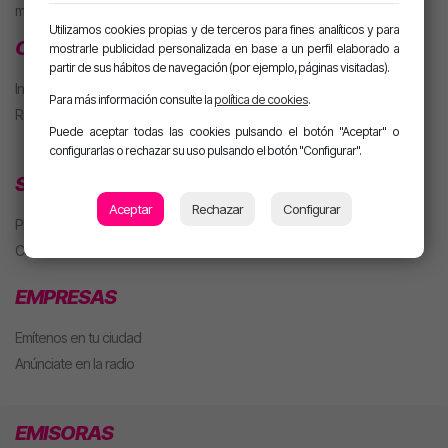
m. PARTY Extended
Utilizamos cookies propias y de terceros para fines analíticos y para
CLUB MOTIVA
mostrarle publicidad personalizada en base a un perfil elaborado a
partir de sus hábitos de navegación (por ejemplo, páginas visitadas).
Iniciar sesión
Para más información consulte la
política de cookies
.
Regístrate
Puede aceptar todas las cookies pulsando el botón "Aceptar" o
configurarlas o rechazar su uso pulsando el botón "Configurar".
SECCIONES
Aceptar
Rechazar
Configurar
Playlist
Concursos
EMPRESAS
Emítenos en tu ciudad
Anúnciate en la radio
EMISORAS