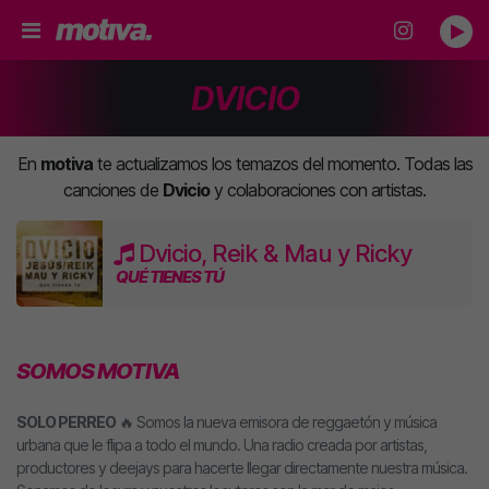
DVICIO
En
motiva
te actualizamos los temazos del momento. Todas las
canciones de
Dvicio
y colaboraciones con artistas.
Dvicio, Reik & Mau y Ricky
QUÉ TIENES TÚ
SOMOS MOTIVA
SOLO PERREO
🔥 Somos la nueva emisora de reggaetón y música
urbana que le flipa a todo el mundo. Una radio creada por artistas,
productores y deejays para hacerte llegar directamente nuestra música.