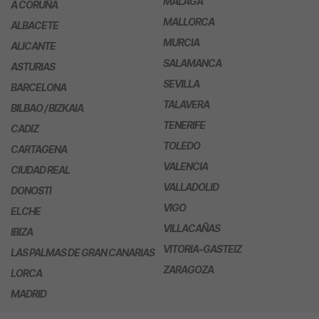
MÁLAGA
A CORUÑA
MALLORCA
ALBACETE
MURCIA
ALICANTE
SALAMANCA
ASTURIAS
SEVILLA
BARCELONA
TALAVERA
BILBAO / BIZKAIA
TENERIFE
CADIZ
TOLEDO
CARTAGENA
VALENCIA
CIUDAD REAL
VALLADOLID
DONOSTI
VIGO
ELCHE
VILLACAÑAS
IBIZA
VITORIA-GASTEIZ
LAS PALMAS DE GRAN CANARIAS
ZARAGOZA
LORCA
MADRID