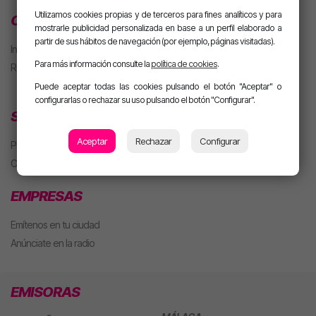
Utilizamos cookies propias y de terceros para fines analíticos y para
CLUB MOTIVA
mostrarle publicidad personalizada en base a un perfil elaborado a
partir de sus hábitos de navegación (por ejemplo, páginas visitadas).
Iniciar sesión
Para más información consulte la
política de cookies
.
Regístrate
Puede aceptar todas las cookies pulsando el botón "Aceptar" o
configurarlas o rechazar su uso pulsando el botón "Configurar".
SECCIONES
Aceptar
Rechazar
Configurar
Playlist
Concursos
EMPRESAS
Emítenos en tu ciudad
Anúnciate en la radio
EMISORAS