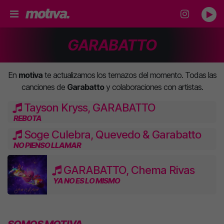
GARABATTO
En
motiva
te actualizamos los temazos del momento. Todas las
canciones de
Garabatto
y colaboraciones con artistas.
Tayson Kryss, GARABATTO
REBOTA
Soge Culebra, Quevedo & Garabatto
NO PIENSO LLAMAR
GARABATTO, Chema Rivas
YA NO ES LO MISMO
SOMOS MOTIVA