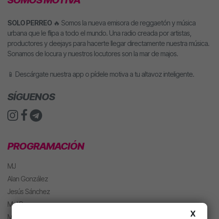
SOLO PERREO
🔥 Somos la nueva emisora de reggaetón y música
urbana que le flipa a todo el mundo. Una radio creada por artistas,
productores y deejays para hacerte llegar directamente nuestra música.
Sonamos de locura y nuestros locutores son la mar de majos.
📱 Descárgate nuestra app o pídele motiva a tu altavoz inteligente.
SÍGUENOS
PROGRAMACIÓN
MJ
Alan González
Jesús Sánchez
Mel Pescuezo
X
Manu Rubio