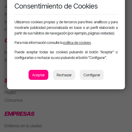
Consentimiento de Cookies
Juanma Arriaza
motiva HOT
motiva PARTY con Alan
Utilizamos cookies propias y de terceros para fines analíticos y para
mostrarle publicidad personalizada en base a un perfil elaborado a
m. PARTY Extended
partir de sus hábitos de navegación (por ejemplo, páginas visitadas).
CLUB MOTIVA
Para más información consulte la
política de cookies
.
Puede aceptar todas las cookies pulsando el botón "Aceptar" o
Iniciar sesión
configurarlas o rechazar su uso pulsando el botón "Configurar".
Regístrate
Aceptar
Rechazar
Configurar
SECCIONES
Playlist
Concursos
EMPRESAS
Emítenos en tu ciudad