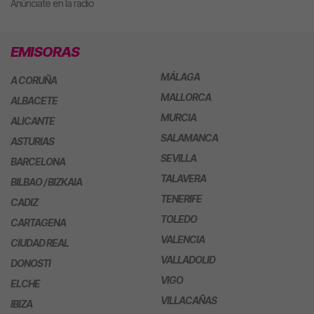
Anúnciate en la radio
EMISORAS
MÁLAGA
A CORUÑA
MALLORCA
ALBACETE
MURCIA
ALICANTE
SALAMANCA
ASTURIAS
SEVILLA
BARCELONA
TALAVERA
BILBAO / BIZKAIA
TENERIFE
CADIZ
TOLEDO
CARTAGENA
VALENCIA
CIUDAD REAL
VALLADOLID
DONOSTI
VIGO
ELCHE
VILLACAÑAS
IBIZA