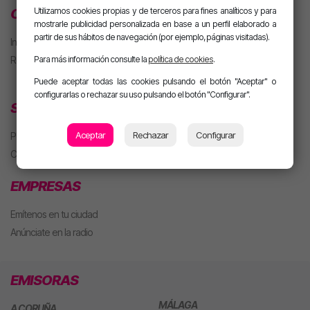
CLUB MOTIVA
Utilizamos cookies propias y de terceros para fines analíticos y para
mostrarle publicidad personalizada en base a un perfil elaborado a
partir de sus hábitos de navegación (por ejemplo, páginas visitadas).
Iniciar sesión
Regístrate
Para más información consulte la
política de cookies
.
Puede aceptar todas las cookies pulsando el botón "Aceptar" o
configurarlas o rechazar su uso pulsando el botón "Configurar".
SECCIONES
Aceptar
Rechazar
Configurar
Playlist
Concursos
EMPRESAS
Emítenos en tu ciudad
Anúnciate en la radio
EMISORAS
MÁLAGA
A CORUÑA