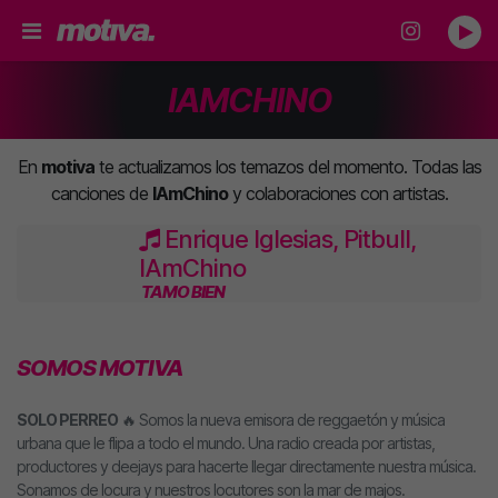
IAMCHINO
En
motiva
te actualizamos los temazos del momento. Todas las
canciones de
IAmChino
y colaboraciones con artistas.
Enrique Iglesias, Pitbull,
IAmChino
TAMO BIEN
SOMOS MOTIVA
SOLO PERREO
🔥 Somos la nueva emisora de reggaetón y música
urbana que le flipa a todo el mundo. Una radio creada por artistas,
productores y deejays para hacerte llegar directamente nuestra música.
Sonamos de locura y nuestros locutores son la mar de majos.