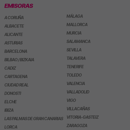
EMISORAS
MÁLAGA
A CORUÑA
MALLORCA
ALBACETE
MURCIA
ALICANTE
SALAMANCA
ASTURIAS
SEVILLA
BARCELONA
TALAVERA
BILBAO / BIZKAIA
TENERIFE
CADIZ
TOLEDO
CARTAGENA
VALENCIA
CIUDAD REAL
VALLADOLID
DONOSTI
VIGO
ELCHE
VILLACAÑAS
IBIZA
VITORIA-GASTEIZ
LAS PALMAS DE GRAN CANARIAS
ZARAGOZA
LORCA