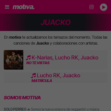
JUACKO
En
motiva
te actualizamos los temazos del momento. Todas las
canciones de
Juacko
y colaboraciones con artistas.
K-Narias, Lucho RK, Juacko
NO TE VISTAS
Lucho RK, Juacko
MATRÍCULA
SOMOS MOTIVA
SOLO PERREO
🔥 Somos la nueva emisora de reggaetón y música