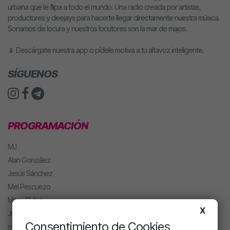
urbana que le flipa a todo el mundo. Una radio creada por artistas,
productores y deejays para hacerte llegar directamente nuestra música.
Sonamos de locura y nuestros locutores son la mar de majos.
📱 Descárgate nuestra app o pídele motiva a tu altavoz inteligente.
SÍGUENOS
PROGRAMACIÓN
MJ
Alan González
Jesús Sánchez
Mel Pescuezo
Manu Rubio
X
Juanma Arriaza
Consentimiento de Cookies
motiva HOT