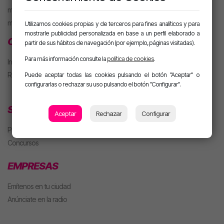
motiva PARTY con Alan
m. PARTY Extended
Utilizamos cookies propias y de terceros para fines analíticos y para
mostrarle publicidad personalizada en base a un perfil elaborado a
CLUB MOTIVA
partir de sus hábitos de navegación (por ejemplo, páginas visitadas).
Para más información consulte la
política de cookies
.
Iniciar sesión
Regístrate
Puede aceptar todas las cookies pulsando el botón "Aceptar" o
configurarlas o rechazar su uso pulsando el botón "Configurar".
SECCIONES
Aceptar
Rechazar
Configurar
Playlist
Concursos
EMPRESAS
Emítenos en tu ciudad
Anúnciate en la radio