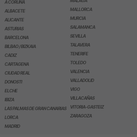
MÁLAGA
A CORUÑA
MALLORCA
ALBACETE
MURCIA
ALICANTE
SALAMANCA
ASTURIAS
SEVILLA
BARCELONA
TALAVERA
BILBAO / BIZKAIA
TENERIFE
CADIZ
TOLEDO
CARTAGENA
VALENCIA
CIUDAD REAL
VALLADOLID
DONOSTI
VIGO
ELCHE
VILLACAÑAS
IBIZA
VITORIA-GASTEIZ
LAS PALMAS DE GRAN CANARIAS
ZARAGOZA
LORCA
MADRID