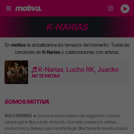
K-NARIAS
En
motiva
te actualizamos los temazos del momento. Todas las
canciones de
K-Narias
y colaboraciones con artistas.
K-Narias, Lucho RK, Juacko
NO TE VISTAS
SOMOS MOTIVA
SOLO PERREO
🔥 Somos la nueva emisora de reggaetón y música
urbana que le flipa a todo el mundo. Una radio creada por artistas,
productores y deejays para hacerte llegar directamente nuestra música.