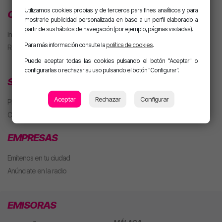
Utilizamos cookies propias y de terceros para fines analíticos y para
CLUB MOTIVA
mostrarle publicidad personalizada en base a un perfil elaborado a
partir de sus hábitos de navegación (por ejemplo, páginas visitadas).
Iniciar sesión
Para más información consulte la
política de cookies
.
Regístrate
Puede aceptar todas las cookies pulsando el botón "Aceptar" o
configurarlas o rechazar su uso pulsando el botón "Configurar".
SECCIONES
Aceptar
Rechazar
Configurar
Playlist
Concursos
EMPRESAS
Emítenos en tu ciudad
Anúnciate en la radio
EMISORAS