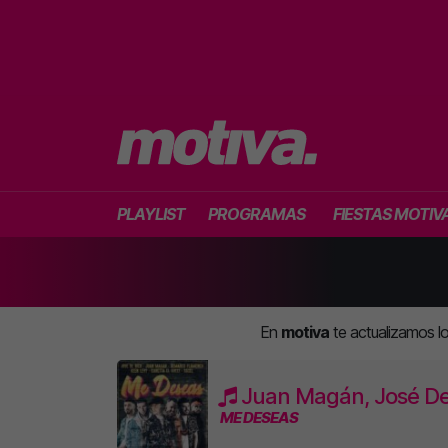
PLAYLIST
PROGRAMAS
FIESTAS MOTIV
En
motiva
te actualizamos 
Juan Magán, José De
ME DESEAS