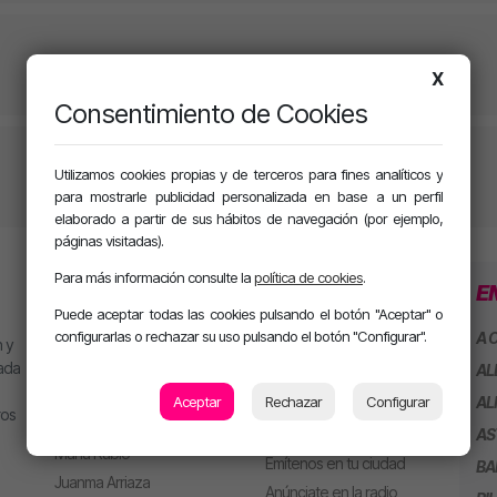
X
Consentimiento de Cookies
Utilizamos cookies propias y de terceros para fines analíticos y
para mostrarle publicidad personalizada en base a un perfil
elaborado a partir de sus hábitos de navegación (por ejemplo,
páginas visitadas).
Para más información consulte la
política de cookies
.
PROGRAMACIÓN
SECCIONES
E
Puede aceptar todas las cookies pulsando el botón "Aceptar" o
configurarlas o rechazar su uso pulsando el botón "Configurar".
MJ
Playlist
A 
 y
Alan González
Concursos
eada
AL
Jesús Sánchez
Aceptar
Rechazar
Configurar
AL
ros
EMPRESAS
Mel Pescuezo
AS
Manu Rubio
Emítenos en tu ciudad
BA
Juanma Arriaza
Anúnciate en la radio