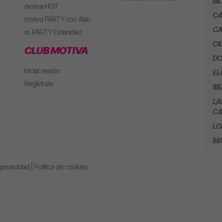
BI
motiva HOT
CA
motiva PARTY con Alan
CA
m. PARTY Extended
CI
CLUB MOTIVA
DO
Iniciar sesión
EL
Regístrate
IBI
LA
CA
LO
MA
 privacidad
|
Política de cookies