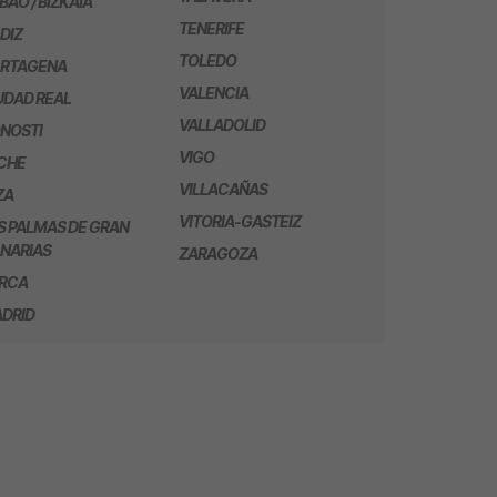
LBAO / BIZKAIA
TENERIFE
DIZ
TOLEDO
RTAGENA
VALENCIA
UDAD REAL
VALLADOLID
NOSTI
VIGO
CHE
VILLACAÑAS
ZA
VITORIA-GASTEIZ
S PALMAS DE GRAN
NARIAS
ZARAGOZA
RCA
DRID