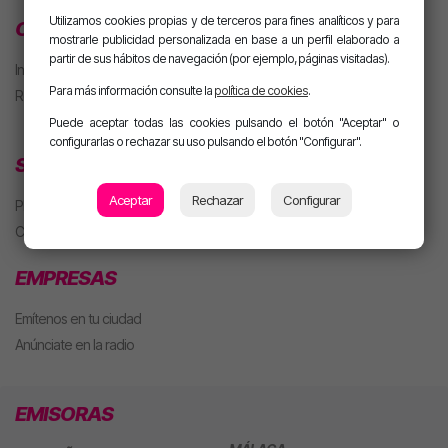
Utilizamos cookies propias y de terceros para fines analíticos y para
CLUB MOTIVA
mostrarle publicidad personalizada en base a un perfil elaborado a
partir de sus hábitos de navegación (por ejemplo, páginas visitadas).
Iniciar sesión
Para más información consulte la
política de cookies
.
Regístrate
Puede aceptar todas las cookies pulsando el botón "Aceptar" o
configurarlas o rechazar su uso pulsando el botón "Configurar".
SECCIONES
Aceptar
Rechazar
Configurar
Playlist
Concursos
EMPRESAS
Emítenos en tu ciudad
Anúnciate en la radio
EMISORAS