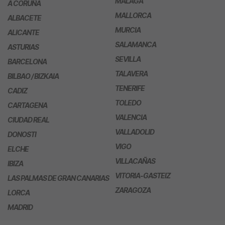
MÁLAGA
A CORUÑA
MALLORCA
ALBACETE
MURCIA
ALICANTE
SALAMANCA
ASTURIAS
SEVILLA
BARCELONA
TALAVERA
BILBAO / BIZKAIA
TENERIFE
CADIZ
TOLEDO
CARTAGENA
VALENCIA
CIUDAD REAL
VALLADOLID
DONOSTI
VIGO
ELCHE
VILLACAÑAS
IBIZA
VITORIA-GASTEIZ
LAS PALMAS DE GRAN CANARIAS
ZARAGOZA
LORCA
MADRID