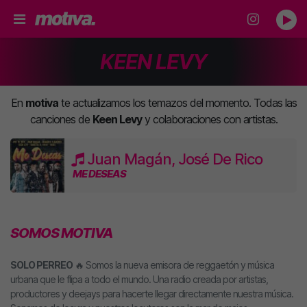
KEEN LEVY
En
motiva
te actualizamos los temazos del momento. Todas las
canciones de
Keen Levy
y colaboraciones con artistas.
Juan Magán, José De Rico
ME DESEAS
SOMOS MOTIVA
SOLO PERREO
🔥 Somos la nueva emisora de reggaetón y música
urbana que le flipa a todo el mundo. Una radio creada por artistas,
productores y deejays para hacerte llegar directamente nuestra música.