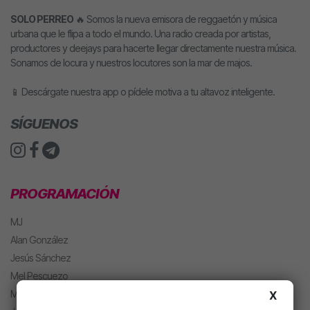
SOLO PERREO
🔥 Somos la nueva emisora de reggaetón y música
urbana que le flipa a todo el mundo. Una radio creada por artistas,
productores y deejays para hacerte llegar directamente nuestra música.
Sonamos de locura y nuestros locutores son la mar de majos.
📱 Descárgate nuestra app o pídele motiva a tu altavoz inteligente.
SÍGUENOS
PROGRAMACIÓN
MJ
Alan González
Jesús Sánchez
Mel Pescuezo
Manu Rubio
X