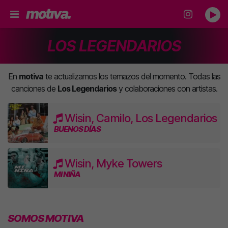
LOS LEGENDARIOS
En
motiva
te actualizamos los temazos del momento. Todas las
canciones de
Los Legendarios
y colaboraciones con artistas.
Wisin, Camilo, Los Legendarios
BUENOS DÍAS
Wisin, Myke Towers
MI NIÑA
SOMOS MOTIVA