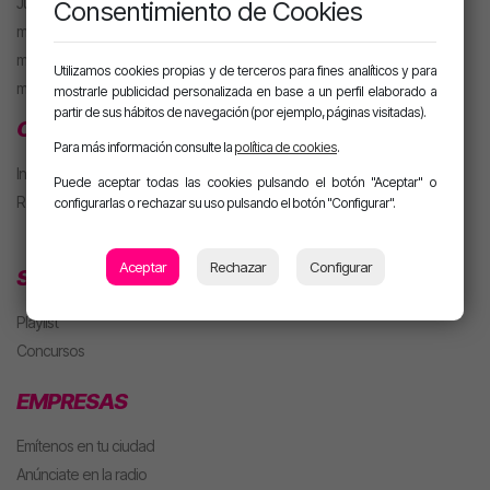
Juanma Arriaza
Consentimiento de Cookies
motiva HOT
motiva PARTY con Alan
Utilizamos cookies propias y de terceros para fines analíticos y para
m. PARTY Extended
mostrarle publicidad personalizada en base a un perfil elaborado a
partir de sus hábitos de navegación (por ejemplo, páginas visitadas).
CLUB MOTIVA
Para más información consulte la
política de cookies
.
Iniciar sesión
Puede aceptar todas las cookies pulsando el botón "Aceptar" o
Regístrate
configurarlas o rechazar su uso pulsando el botón "Configurar".
Aceptar
Rechazar
Configurar
SECCIONES
Playlist
Concursos
EMPRESAS
Emítenos en tu ciudad
Anúnciate en la radio