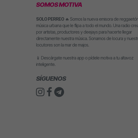
SOMOS MOTIVA
SOLO PERREO
🔥 Somos la nueva emisora de reggaetón
música urbana que le flipa a todo el mundo. Una radio cr
por artistas, productores y deejays para hacerte llegar
directamente nuestra música. Sonamos de locura y nuest
locutores son la mar de majos.
📱 Descárgate nuestra app o pídele motiva a tu altavoz
inteligente.
SÍGUENOS