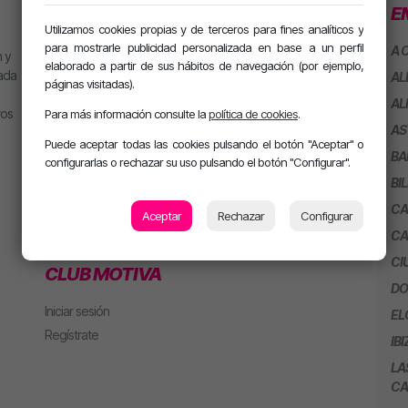
PROGRAMACIÓN
SECCIONES
E
Utilizamos cookies propias y de terceros para fines analíticos y
para mostrarle publicidad personalizada en base a un perfil
MJ
Playlist
A 
 y
elaborado a partir de sus hábitos de navegación (por ejemplo,
Alan González
Concursos
eada
AL
páginas visitadas).
Jesús Sánchez
AL
ros
EMPRESAS
Para más información consulte la
política de cookies
.
Mel Pescuezo
AS
Puede aceptar todas las cookies pulsando el botón "Aceptar" o
Manu Rubio
Emítenos en tu ciudad
BA
configurarlas o rechazar su uso pulsando el botón "Configurar".
Juanma Arriaza
Anúnciate en la radio
BI
motiva HOT
CA
motiva PARTY con Alan
Aceptar
Rechazar
Configurar
CA
m. PARTY Extended
CI
CLUB MOTIVA
DO
Iniciar sesión
EL
Regístrate
IBI
LA
CA