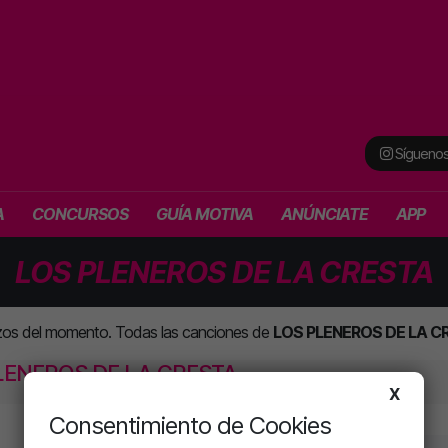
Síguenos
A
CONCURSOS
GUÍA MOTIVA
ANÚNCIATE
APP
LOS PLENEROS DE LA CRESTA
zos del momento. Todas las canciones de
LOS PLENEROS DE LA C
LENEROS DE LA CRESTA
X
Consentimiento de Cookies