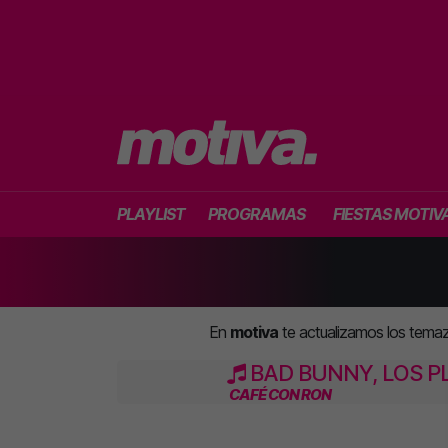
PLAYLIST
PROGRAMAS
FIESTAS MOTIV
En
motiva
te actualizamos los tema
BAD BUNNY, LOS P
CAFÉ CON RON