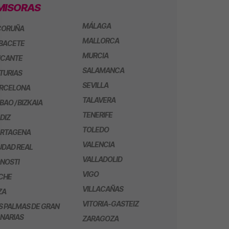
MISORAS
MÁLAGA
CORUÑA
MALLORCA
BACETE
MURCIA
ICANTE
SALAMANCA
TURIAS
SEVILLA
RCELONA
TALAVERA
LBAO / BIZKAIA
TENERIFE
DIZ
TOLEDO
RTAGENA
VALENCIA
UDAD REAL
VALLADOLID
NOSTI
VIGO
CHE
VILLACAÑAS
ZA
VITORIA-GASTEIZ
S PALMAS DE GRAN
NARIAS
ZARAGOZA