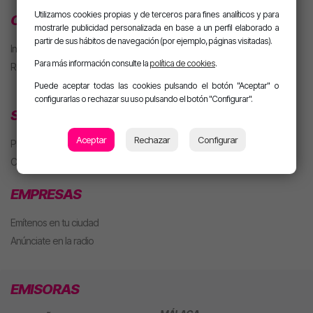
Utilizamos cookies propias y de terceros para fines analíticos y para
CLUB MOTIVA
mostrarle publicidad personalizada en base a un perfil elaborado a
partir de sus hábitos de navegación (por ejemplo, páginas visitadas).
Iniciar sesión
Para más información consulte la
política de cookies
.
Regístrate
Puede aceptar todas las cookies pulsando el botón "Aceptar" o
configurarlas o rechazar su uso pulsando el botón "Configurar".
SECCIONES
Aceptar
Rechazar
Configurar
Playlist
Concursos
EMPRESAS
Emítenos en tu ciudad
Anúnciate en la radio
EMISORAS