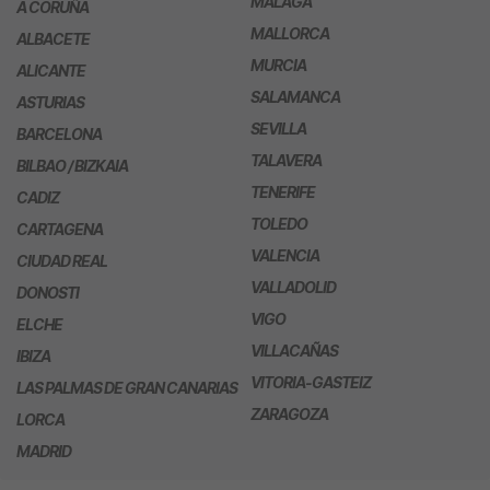
MÁLAGA
A CORUÑA
MALLORCA
ALBACETE
MURCIA
ALICANTE
SALAMANCA
ASTURIAS
SEVILLA
BARCELONA
TALAVERA
BILBAO / BIZKAIA
TENERIFE
CADIZ
TOLEDO
CARTAGENA
VALENCIA
CIUDAD REAL
VALLADOLID
DONOSTI
VIGO
ELCHE
VILLACAÑAS
IBIZA
VITORIA-GASTEIZ
LAS PALMAS DE GRAN CANARIAS
ZARAGOZA
LORCA
MADRID