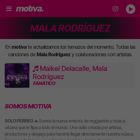
MALA RODRÍGUEZ
En
motiva
te actualizamos los temazos del momento. Todas las
canciones de
Mala Rodríguez
y colaboraciones con artistas.
Maikel Delacalle, Mala
Rodríguez
FANÁTICO
SOMOS MOTIVA
SOLO PERREO
🔥 Somos la nueva emisora de reggaetón y música
urbana que le flipa a todo el mundo. Una radio creada por artistas,
productores y deejays para hacerte llegar directamente nuestra música.