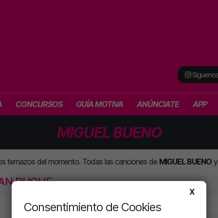
Síguenos
A
CONCURSOS
GUÍA MOTIVA
ANÚNCIATE
APP
MIGUEL BUENO
los temazos del momento. Todas las canciones de
MIGUEL BUENO
y
UAN DUQUE
X
Consentimiento de Cookies