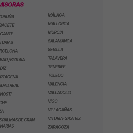
MISORAS
MÁLAGA
CORUÑA
MALLORCA
BACETE
MURCIA
ICANTE
SALAMANCA
TURIAS
SEVILLA
RCELONA
TALAVERA
LBAO / BIZKAIA
TENERIFE
DIZ
TOLEDO
RTAGENA
VALENCIA
UDAD REAL
VALLADOLID
NOSTI
VIGO
CHE
VILLACAÑAS
ZA
VITORIA-GASTEIZ
S PALMAS DE GRAN
NARIAS
ZARAGOZA