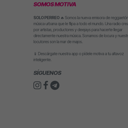
SOMOS MOTIVA
SOLO PERREO
🔥 Somos la nueva emisora de reggaetón
música urbana que le flipa a todo el mundo. Una radio cr
por artistas, productores y deejays para hacerte llegar
directamente nuestra música. Sonamos de locura y nuest
locutores son la mar de majos.
📱 Descárgate nuestra app o pídele motiva a tu altavoz
inteligente.
SÍGUENOS