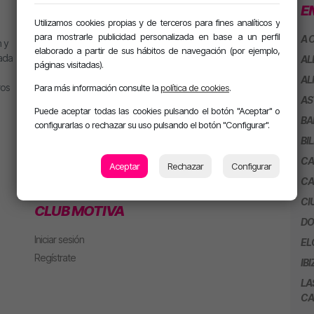
PROGRAMACIÓN
SECCIONES
E
Utilizamos cookies propias y de terceros para fines analíticos y
para mostrarle publicidad personalizada en base a un perfil
MJ
Playlist
A 
 y
elaborado a partir de sus hábitos de navegación (por ejemplo,
Alan González
Concursos
eada
AL
páginas visitadas).
Jesús Sánchez
AL
ros
EMPRESAS
Para más información consulte la
política de cookies
.
Mel Pescuezo
AS
Puede aceptar todas las cookies pulsando el botón "Aceptar" o
Manu Rubio
Emítenos en tu ciudad
BA
configurarlas o rechazar su uso pulsando el botón "Configurar".
Juanma Arriaza
Anúnciate en la radio
BI
motiva HOT
CA
motiva PARTY con Alan
Aceptar
Rechazar
Configurar
CA
m. PARTY Extended
CI
CLUB MOTIVA
DO
Iniciar sesión
EL
Regístrate
IBI
LA
CA