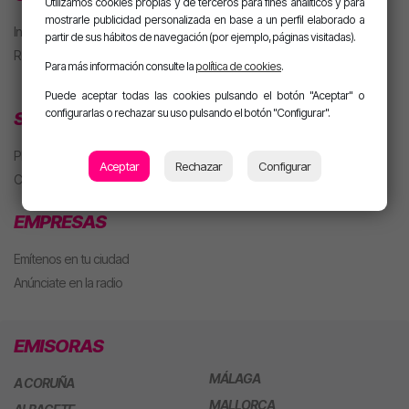
Utilizamos cookies propias y de terceros para fines analíticos y para
mostrarle publicidad personalizada en base a un perfil elaborado a
Iniciar sesión
partir de sus hábitos de navegación (por ejemplo, páginas visitadas).
Regístrate
Para más información consulte la
política de cookies
.
Puede aceptar todas las cookies pulsando el botón "Aceptar" o
configurarlas o rechazar su uso pulsando el botón "Configurar".
SECCIONES
Playlist
Aceptar
Rechazar
Configurar
Concursos
EMPRESAS
Emítenos en tu ciudad
Anúnciate en la radio
EMISORAS
MÁLAGA
A CORUÑA
MALLORCA