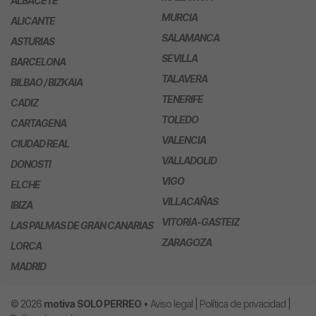
ALBACETE
MURCIA
ALICANTE
SALAMANCA
ASTURIAS
SEVILLA
BARCELONA
TALAVERA
BILBAO / BIZKAIA
TENERIFE
CADIZ
TOLEDO
CARTAGENA
VALENCIA
CIUDAD REAL
VALLADOLID
DONOSTI
VIGO
ELCHE
VILLACAÑAS
IBIZA
VITORIA-GASTEIZ
LAS PALMAS DE GRAN CANARIAS
ZARAGOZA
LORCA
MADRID
© 2026
motiva
SOLO PERREO
•
Aviso legal
|
Política de privacidad
|