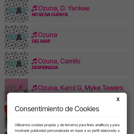
Ozuna, D. Yankee
NO SE DA CUENTA
Ozuna
DEL MAR
Ozuna, Camilo
DESPEINADA
Ozuna, Karol G, Myke Towers
CARAMELO (REMIX)
X
Consentimiento de Cookies
Ozuna
CARAMELO
Utilizamos cookies propias y de terceros para fines analíticos y para
mostrarle publicidad personalizada en base a un perfil elaborado a