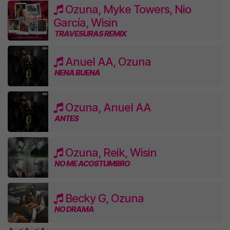
Ozuna, Myke Towers, Nio
García, Wisin
TRAVESURAS REMIX
Anuel AA, Ozuna
NENA BUENA
Ozuna, Anuel AA
ANTES
Ozuna, Reik, Wisin
NO ME ACOSTUMBRO
Becky G, Ozuna
NO DRAMA