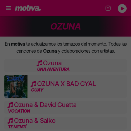
OZUNA
En
motiva
te actualizamos los temazos del momento. Todas las
canciones de
Ozuna
y colaboraciones con artistas.
⁠Ozuna
UNA AVENTURA
OZUNA X BAD GYAL
GUAY
Ozuna & David Guetta
VOCATION
Ozuna & Saiko
TE MENTÍ