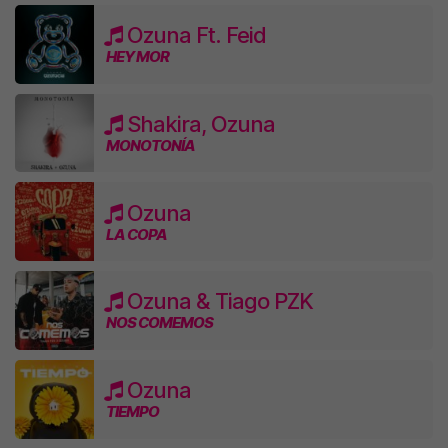
Ozuna Ft. Feid
HEY MOR
Shakira, Ozuna
MONOTONÍA
Ozuna
LA COPA
Ozuna & Tiago PZK
NOS COMEMOS
Ozuna
TIEMPO