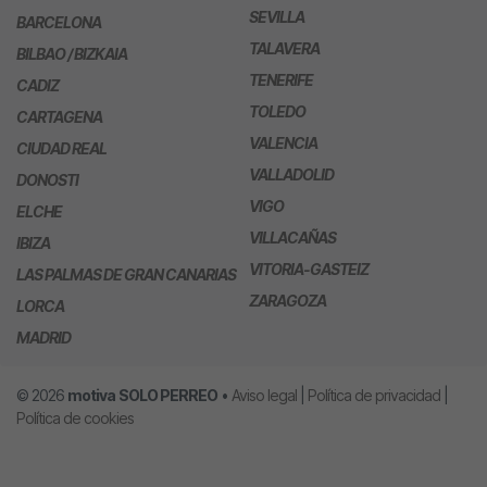
SEVILLA
BARCELONA
TALAVERA
BILBAO / BIZKAIA
TENERIFE
CADIZ
TOLEDO
CARTAGENA
VALENCIA
CIUDAD REAL
VALLADOLID
DONOSTI
VIGO
ELCHE
VILLACAÑAS
IBIZA
VITORIA-GASTEIZ
LAS PALMAS DE GRAN CANARIAS
ZARAGOZA
LORCA
MADRID
© 2026
motiva
SOLO PERREO
•
Aviso legal
|
Política de privacidad
|
Política de cookies