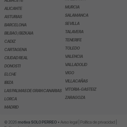
ALBACETE
MURCIA
ALICANTE
SALAMANCA
ASTURIAS
SEVILLA
BARCELONA
TALAVERA
BILBAO / BIZKAIA
TENERIFE
CADIZ
TOLEDO
CARTAGENA
VALENCIA
CIUDAD REAL
VALLADOLID
DONOSTI
VIGO
ELCHE
VILLACAÑAS
IBIZA
VITORIA-GASTEIZ
LAS PALMAS DE GRAN CANARIAS
ZARAGOZA
LORCA
MADRID
© 2026
motiva
SOLO PERREO
•
Aviso legal
|
Política de privacidad
|