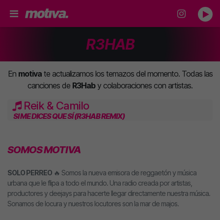
R3HAB
En
motiva
te actualizamos los temazos del momento. Todas las
canciones de
R3Hab
y colaboraciones con artistas.
Reik & Camilo
SI ME DICES QUE SÍ (R3HAB REMIX)
SOMOS MOTIVA
SOLO PERREO
🔥 Somos la nueva emisora de reggaetón y música
urbana que le flipa a todo el mundo. Una radio creada por artistas,
productores y deejays para hacerte llegar directamente nuestra música.
Sonamos de locura y nuestros locutores son la mar de majos.