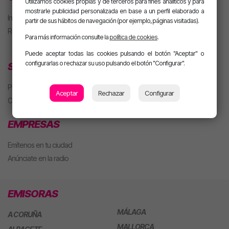
Utilizamos cookies propias y de terceros para fines analíticos y para
mostrarle publicidad personalizada en base a un perfil elaborado a
Iniciar sesión
partir de sus hábitos de navegación (por ejemplo, páginas visitadas).
Regístrate
Para más información consulte la
política de cookies
.
Puede aceptar todas las cookies pulsando el botón "Aceptar" o
configurarlas o rechazar su uso pulsando el botón "Configurar".
SECCIONES
Playlist
Aceptar
Rechazar
Configurar
Concursos
EMPRESAS
Emítenos en tu ciudad
Anúnciate en la radio
EMISORAS
MÁLAGA
A CORUÑA
MALLORCA