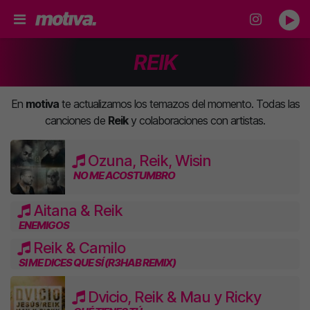
REIK
En
motiva
te actualizamos los temazos del momento. Todas las
canciones de
Reik
y colaboraciones con artistas.
Ozuna, Reik, Wisin
NO ME ACOSTUMBRO
Aitana & Reik
ENEMIGOS
Reik & Camilo
SI ME DICES QUE SÍ (R3HAB REMIX)
Dvicio, Reik & Mau y Ricky