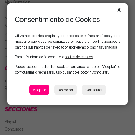
Alan González
X
Jesús Sánchez
Mel Pescuezo
Consentimiento de Cookies
Manu Rubio
Juanma Arriaza
Utilizamos cookies propias y de terceros para fines analíticos y para
motiva HOT
mostrarle publicidad personalizada en base a un perfil elaborado a
partir de sus hábitos de navegación (por ejemplo, páginas visitadas).
motiva PARTY con Alan
m. PARTY Extended
Para más información consulte la
política de cookies
.
Puede aceptar todas las cookies pulsando el botón "Aceptar" o
CLUB MOTIVA
configurarlas o rechazar su uso pulsando el botón "Configurar".
Iniciar sesión
Regístrate
Aceptar
Rechazar
Configurar
SECCIONES
Playlist
Concursos