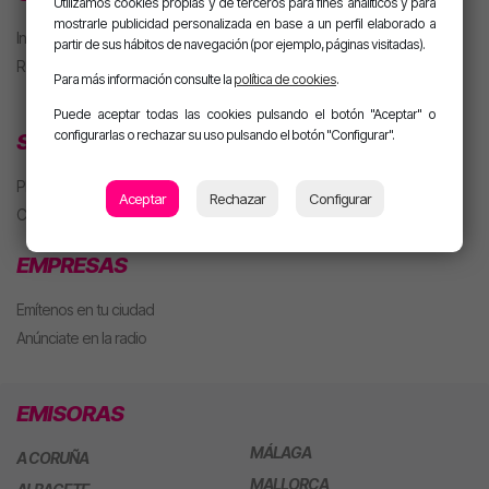
Utilizamos cookies propias y de terceros para fines analíticos y para
mostrarle publicidad personalizada en base a un perfil elaborado a
Iniciar sesión
partir de sus hábitos de navegación (por ejemplo, páginas visitadas).
Regístrate
Para más información consulte la
política de cookies
.
Puede aceptar todas las cookies pulsando el botón "Aceptar" o
configurarlas o rechazar su uso pulsando el botón "Configurar".
SECCIONES
Playlist
Aceptar
Rechazar
Configurar
Concursos
EMPRESAS
Emítenos en tu ciudad
Anúnciate en la radio
EMISORAS
MÁLAGA
A CORUÑA
MALLORCA