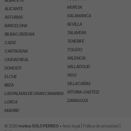
ALBACETE
MURCIA
ALICANTE
SALAMANCA
ASTURIAS
SEVILLA
BARCELONA
TALAVERA
BILBAO / BIZKAIA
TENERIFE
CADIZ
TOLEDO
CARTAGENA
VALENCIA
CIUDAD REAL
VALLADOLID
DONOSTI
VIGO
ELCHE
VILLACAÑAS
IBIZA
VITORIA-GASTEIZ
LAS PALMAS DE GRAN CANARIAS
ZARAGOZA
LORCA
MADRID
© 2026
motiva
SOLO PERREO
•
Aviso legal
|
Política de privacidad
|