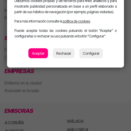
Utilizamos cookies propias y de terceros para fines analíticos y para
mostrarle publicidad personalizada en base a un perfil elaborado a
Iniciar sesión
partir de sus hábitos de navegación (por ejemplo, páginas visitadas).
Regístrate
Para más información consulte la
política de cookies
.
Puede aceptar todas las cookies pulsando el botón "Aceptar" o
configurarlas o rechazar su uso pulsando el botón "Configurar".
SECCIONES
Playlist
Aceptar
Rechazar
Configurar
Concursos
EMPRESAS
Emítenos en tu ciudad
Anúnciate en la radio
EMISORAS
MÁLAGA
A CORUÑA
MALLORCA