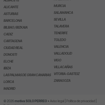
ALBACETE
MURCIA
ALICANTE
SALAMANCA
ASTURIAS
SEVILLA
BARCELONA
TALAVERA
BILBAO / BIZKAIA
TENERIFE
CADIZ
TOLEDO
CARTAGENA
VALENCIA
CIUDAD REAL
VALLADOLID
DONOSTI
VIGO
ELCHE
VILLACAÑAS
IBIZA
VITORIA-GASTEIZ
LAS PALMAS DE GRAN CANARIAS
ZARAGOZA
LORCA
MADRID
© 2026
motiva
SOLO PERREO
•
Aviso legal
|
Política de privacidad
|