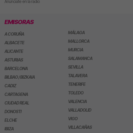
Anúnciate en la radio
EMISORAS
MÁLAGA
A CORUÑA
MALLORCA
ALBACETE
MURCIA
ALICANTE
SALAMANCA
ASTURIAS
SEVILLA
BARCELONA
TALAVERA
BILBAO / BIZKAIA
TENERIFE
CADIZ
TOLEDO
CARTAGENA
VALENCIA
CIUDAD REAL
VALLADOLID
DONOSTI
VIGO
ELCHE
VILLACAÑAS
IBIZA