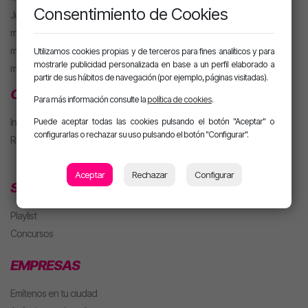
Consentimiento de Cookies
Juanma Arriaza
motiva HOT
motiva PARTY con Alan
Utilizamos cookies propias y de terceros para fines analíticos y para
mostrarle publicidad personalizada en base a un perfil elaborado a
m. PARTY Extended
partir de sus hábitos de navegación (por ejemplo, páginas visitadas).
CLUB MOTIVA
Para más información consulte la
política de cookies
.
Puede aceptar todas las cookies pulsando el botón "Aceptar" o
Iniciar sesión
configurarlas o rechazar su uso pulsando el botón "Configurar".
Regístrate
Aceptar
Rechazar
Configurar
SECCIONES
Playlist
Concursos
EMPRESAS
Emítenos en tu ciudad