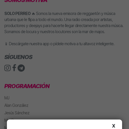
SOLO PERREO
🔥 Somos la nueva emisora de reggaetón y música
urbana que le flipa a todo el mundo. Una radio creada por artistas,
productores y deejays para hacerte llegar directamente nuestra música.
Sonamos de locura y nuestros locutores son la mar de majos.
📱 Descárgate nuestra app o pídele motiva a tu altavoz inteligente.
SÍGUENOS
PROGRAMACIÓN
MJ
Alan González
Jesús Sánchez
Mel Pescuezo
X
Manu Rubio