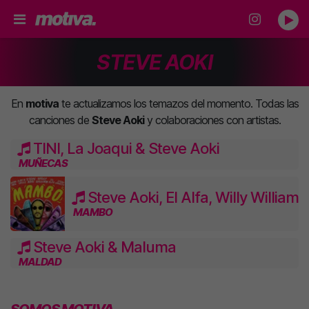
STEVE AOKI
En
motiva
te actualizamos los temazos del momento. Todas las
canciones de
Steve Aoki
y colaboraciones con artistas.
TINI, La Joaqui & Steve Aoki
MUÑECAS
Steve Aoki, El Alfa, Willy William
MAMBO
Steve Aoki & Maluma
MALDAD
SOMOS MOTIVA