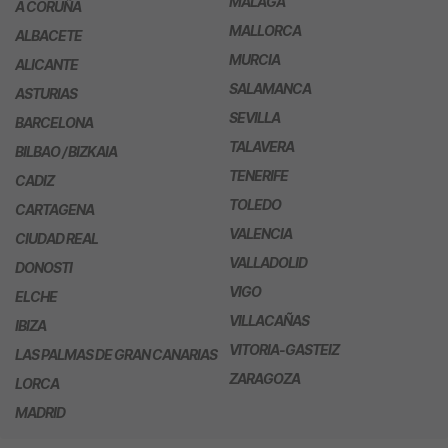
MÁLAGA
A CORUÑA
MALLORCA
ALBACETE
MURCIA
ALICANTE
SALAMANCA
ASTURIAS
SEVILLA
BARCELONA
TALAVERA
BILBAO / BIZKAIA
TENERIFE
CADIZ
TOLEDO
CARTAGENA
VALENCIA
CIUDAD REAL
VALLADOLID
DONOSTI
VIGO
ELCHE
VILLACAÑAS
IBIZA
VITORIA-GASTEIZ
LAS PALMAS DE GRAN CANARIAS
ZARAGOZA
LORCA
MADRID