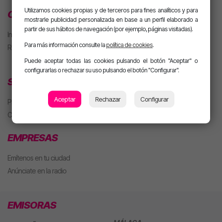
Utilizamos cookies propias y de terceros para fines analíticos y para
CLUB MOTIVA
mostrarle publicidad personalizada en base a un perfil elaborado a
partir de sus hábitos de navegación (por ejemplo, páginas visitadas).
Iniciar sesión
Para más información consulte la
política de cookies
.
Regístrate
Puede aceptar todas las cookies pulsando el botón "Aceptar" o
configurarlas o rechazar su uso pulsando el botón "Configurar".
SECCIONES
Aceptar
Rechazar
Configurar
Playlist
Concursos
EMPRESAS
Emítenos en tu ciudad
Anúnciate en la radio
EMISORAS