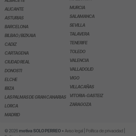
ALBACETE
MURCIA
ALICANTE
SALAMANCA
ASTURIAS
SEVILLA
BARCELONA
TALAVERA
BILBAO / BIZKAIA
TENERIFE
CADIZ
TOLEDO
CARTAGENA
VALENCIA
CIUDAD REAL
VALLADOLID
DONOSTI
VIGO
ELCHE
VILLACAÑAS
IBIZA
VITORIA-GASTEIZ
LAS PALMAS DE GRAN CANARIAS
ZARAGOZA
LORCA
MADRID
© 2026
motiva
SOLO PERREO
•
Aviso legal
|
Política de privacidad
|