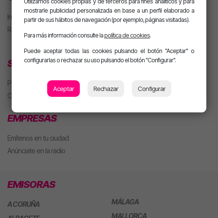
Utilizamos cookies propias y de terceros para fines analíticos y para
mostrarle publicidad personalizada en base a un perfil elaborado a
Iniciar sesión
partir de sus hábitos de navegación (por ejemplo, páginas visitadas).
Regístrate
Para más información consulte la
política de cookies
.
Puede aceptar todas las cookies pulsando el botón "Aceptar" o
configurarlas o rechazar su uso pulsando el botón "Configurar".
SECCIONES
Playlist
Aceptar
Rechazar
Configurar
Concursos
EMPRESAS
Emítenos en tu ciudad
Anúnciate en la radio
EMISORAS
MÁLAGA
A CORUÑA
MALLORCA