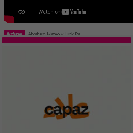
Artistas
Abraham Mateo
y
Luck Ra
.
TOP 5