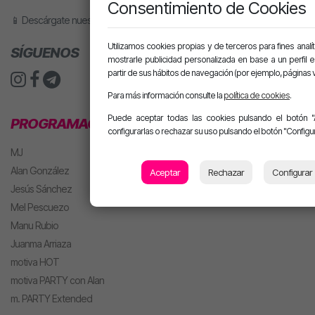
Consentimiento de Cookies
📱 Descárgate nuestra app o pídele motiva a tu altavoz inteligente.
Utilizamos cookies propias y de terceros para fines analít
SÍGUENOS
mostrarle publicidad personalizada en base a un perfil 
partir de sus hábitos de navegación (por ejemplo, páginas v
Para más información consulte la
política de cookies
.
Puede aceptar todas las cookies pulsando el botón "
PROGRAMACIÓN
configurarlas o rechazar su uso pulsando el botón "Configur
MJ
Alan González
Aceptar
Rechazar
Configurar
Jesús Sánchez
Mel Pescuezo
Manu Rubio
Juanma Arriaza
motiva HOT
motiva PARTY con Alan
m. PARTY Extended