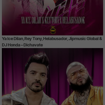
Ya Ice Dilan, Rey Tony, Helabusador, Jipmusic Global &
DJ Honda – Dichavate