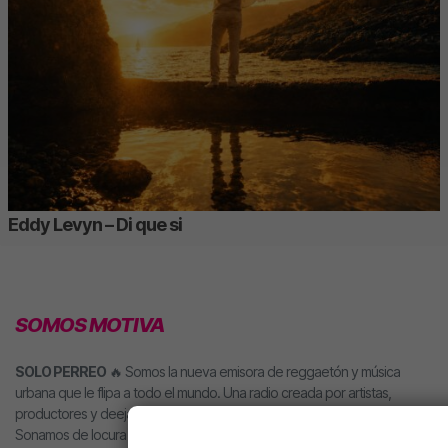
Eddy Levyn – Di que si
SOMOS MOTIVA
SOLO PERREO
🔥 Somos la nueva emisora de reggaetón y música
urbana que le flipa a todo el mundo. Una radio creada por artistas,
productores y deejays para hacerte llegar directamente nuestra música.
Sonamos de locura y nuestros locutores son la mar de majos.