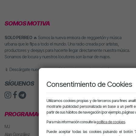
SOMOS MOTIVA
SOLO PERREO
🔥 Somos la nueva emisora de reggaetón y música
urbana que le flipa a todo el mundo. Una radio creada por artistas,
productores y deejays para hacerte llegar directamente nuestra música.
Sonamos de locura y nuestros locutores son la mar de majos.
📱 Descárgate nuestra app o pídele motiva a tu altavoz inteligente.
SÍGUENOS
Consentimiento de Cookies
Utilizamos cookies propias y de terceros para fines analít
mostrarle publicidad personalizada en base a un perfil 
partir de sus hábitos de navegación (por ejemplo, páginas v
PROGRAMACIÓN
Para más información consulte la
política de cookies
.
MJ
Puede aceptar todas las cookies pulsando el botón "
Alan González