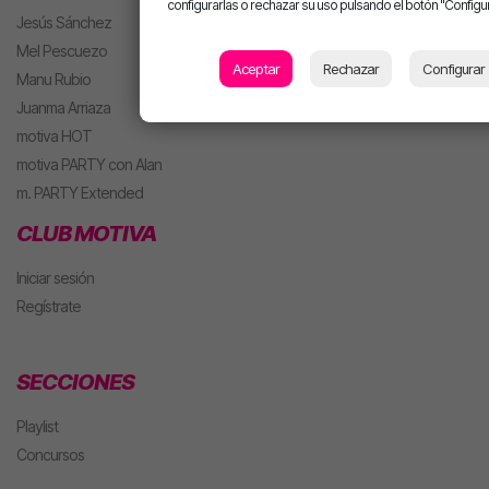
configurarlas o rechazar su uso pulsando el botón "Configur
Jesús Sánchez
Mel Pescuezo
Aceptar
Rechazar
Configurar
Manu Rubio
Juanma Arriaza
motiva HOT
motiva PARTY con Alan
m. PARTY Extended
CLUB MOTIVA
Iniciar sesión
Regístrate
SECCIONES
Playlist
Concursos