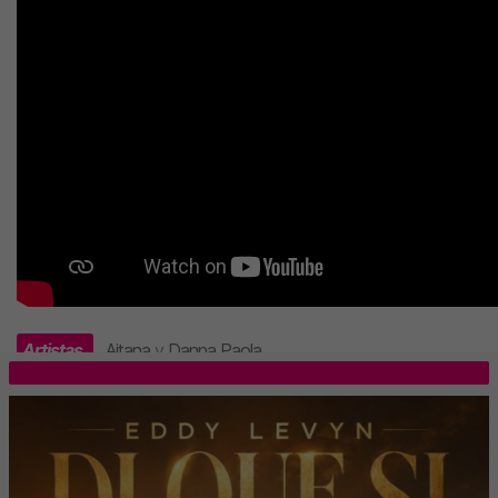
Artistas
Aitana
y
Danna Paola
.
TOP 5