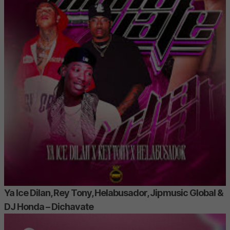
Ya Ice Dilan, Rey Tony, Helabusador, Jipmusic Global &
DJ Honda – Dichavate