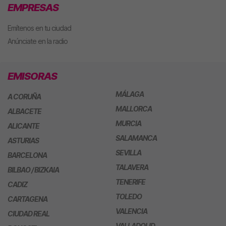
EMPRESAS
Emítenos en tu ciudad
Anúnciate en la radio
EMISORAS
MÁLAGA
A CORUÑA
MALLORCA
ALBACETE
MURCIA
ALICANTE
SALAMANCA
ASTURIAS
SEVILLA
BARCELONA
TALAVERA
BILBAO / BIZKAIA
TENERIFE
CADIZ
TOLEDO
CARTAGENA
VALENCIA
CIUDAD REAL
VALLADOLID