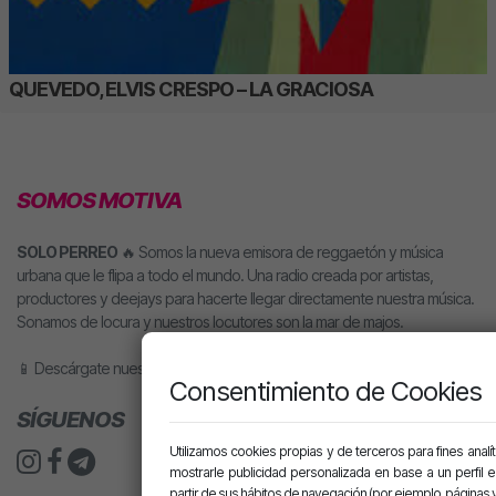
QUEVEDO, ELVIS CRESPO – LA GRACIOSA
SOMOS MOTIVA
SOLO PERREO
🔥 Somos la nueva emisora de reggaetón y música
urbana que le flipa a todo el mundo. Una radio creada por artistas,
productores y deejays para hacerte llegar directamente nuestra música.
Sonamos de locura y nuestros locutores son la mar de majos.
📱 Descárgate nuestra app o pídele motiva a tu altavoz inteligente.
Consentimiento de Cookies
SÍGUENOS
Utilizamos cookies propias y de terceros para fines analít
mostrarle publicidad personalizada en base a un perfil 
partir de sus hábitos de navegación (por ejemplo, páginas v