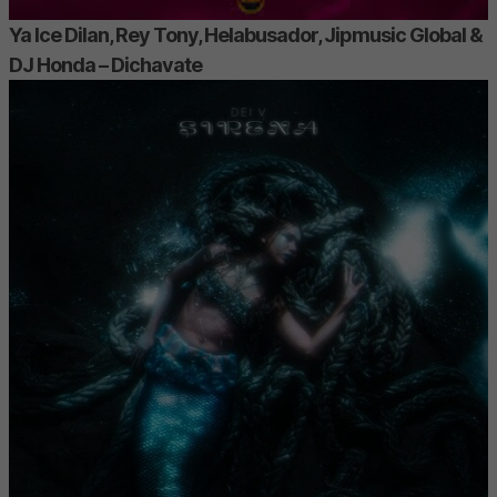
Ya Ice Dilan, Rey Tony, Helabusador, Jipmusic Global &
DJ Honda – Dichavate