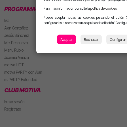
PROGRAMACIÓN
Para más información consulte la
política de cookies
.
Puede aceptar todas las cookies pulsando el botón "
MJ
configurarlas o rechazar su uso pulsando el botón "Configur
Alan González
Jesús Sánchez
Aceptar
Rechazar
Configurar
Mel Pescuezo
Manu Rubio
Juanma Arriaza
motiva HOT
motiva PARTY con Alan
m. PARTY Extended
CLUB MOTIVA
Iniciar sesión
Regístrate