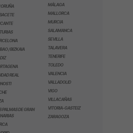
MÁLAGA
CORUÑA
MALLORCA
BACETE
MURCIA
ICANTE
SALAMANCA
TURIAS
SEVILLA
RCELONA
TALAVERA
LBAO / BIZKAIA
TENERIFE
DIZ
TOLEDO
RTAGENA
VALENCIA
UDAD REAL
VALLADOLID
NOSTI
VIGO
CHE
VILLACAÑAS
ZA
VITORIA-GASTEIZ
S PALMAS DE GRAN
NARIAS
ZARAGOZA
RCA
DRID