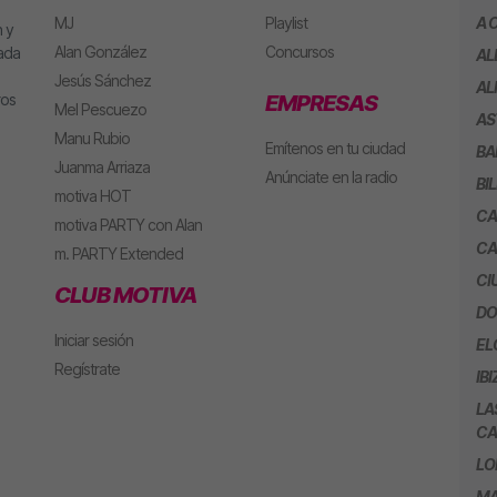
MJ
Playlist
A 
 y
Alan González
Concursos
eada
AL
Jesús Sánchez
AL
ros
EMPRESAS
Mel Pescuezo
AS
Manu Rubio
Emítenos en tu ciudad
BA
Juanma Arriaza
Anúnciate en la radio
BI
motiva HOT
CA
motiva PARTY con Alan
CA
m. PARTY Extended
CI
CLUB MOTIVA
DO
Iniciar sesión
EL
Regístrate
IBI
LA
CA
LO
MA