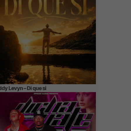
dy Levyn – Di que si