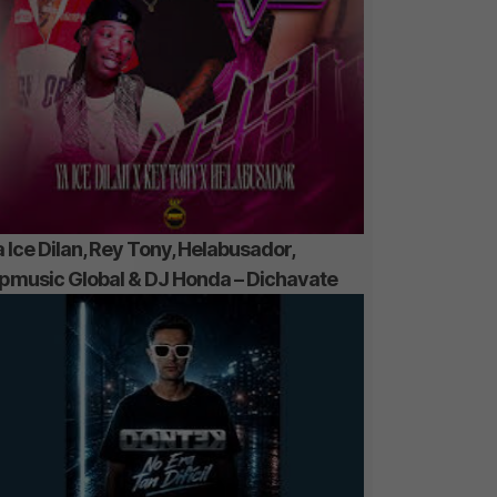
 Ice Dilan, Rey Tony, Helabusador,
ipmusic Global & DJ Honda – Dichavate