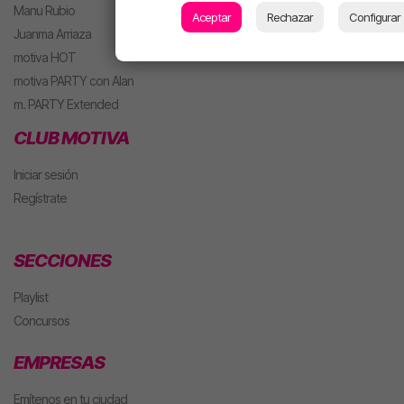
Manu Rubio
Aceptar
Rechazar
Configurar
Juanma Arriaza
motiva HOT
motiva PARTY con Alan
m. PARTY Extended
CLUB MOTIVA
Iniciar sesión
Regístrate
SECCIONES
Playlist
Concursos
EMPRESAS
Emítenos en tu ciudad