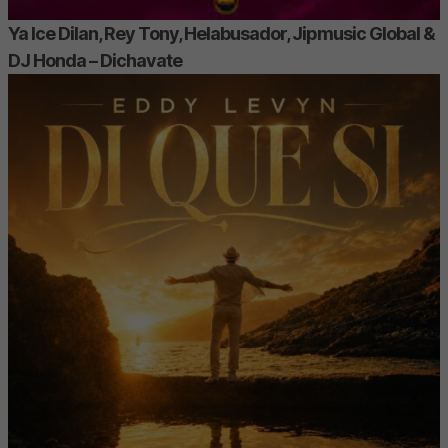
Ya Ice Dilan, Rey Tony, Helabusador, Jipmusic Global &
DJ Honda – Dichavate