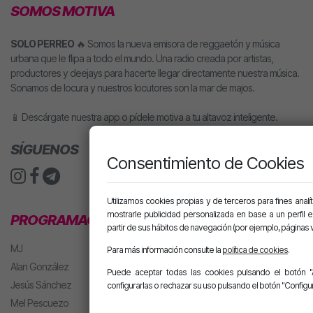
SOMOS MOTIVA
SOLO PERREO
🔥 Somos la nueva emisora de reggaetón y música
urbana que le flipa a todo el mundo. Una radio creada por artistas,
productores y deejays para hacerte llegar directamente nuestra música.
Sonamos de locura y nuestros locutores son la mar de majos.
📱 Descárgate nuestra app o pídele motiva a tu altavoz inteligente.
SÍGUENOS
Consentimiento de Cookies
Utilizamos cookies propias y de terceros para fines analít
mostrarle publicidad personalizada en base a un perfil 
PROGRAMACIÓN
partir de sus hábitos de navegación (por ejemplo, páginas v
MJ
Para más información consulte la
política de cookies
.
Alan González
Puede aceptar todas las cookies pulsando el botón "
Jesús Sánchez
configurarlas o rechazar su uso pulsando el botón "Configur
Mel Pescuezo