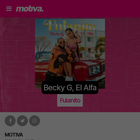
Becky G, El Alfa
Fulanito
MOTIVA