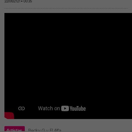
22/06/2121 • 00:35
Artistas
Becky G
y
El Alfa
.